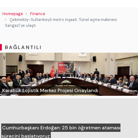
Homepage
Finance
Çekmeköy-Sultanbeyli metro inşaatı: Tünel açma makinesi
Sarıgazi'ye ulaştı
BAĞLANTILI
Karabük Lojistik Merkez Projesi Onaylandı
Cumhurbaşkanı Erdoğan: 25 bin öğretmen ataması
sürecini başlatıyoruz