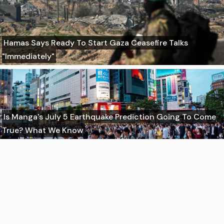
Hamas Says Ready To Start Gaza Ceasefire Talks
"Immediately"
Is Manga's July 5 Earthquake Prediction Going To Come
True? What We Know