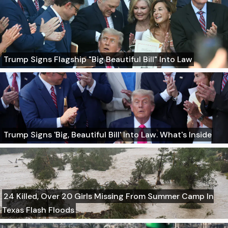
Trump Signs Flagship "Big Beautiful Bill" Into Law
Trump Signs 'Big, Beautiful Bill' Into Law. What's Inside
24 Killed, Over 20 Girls Missing From Summer Camp In
Texas Flash Floods