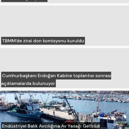
TBMM'de zirai don komisyonu kuruldu
Cumhurbaşkanı Erdoğan Kabine toplantısı sonrası
açıklamalarda bulunuyor
Endüstriyel Balık Avcılığına Av Yasağı Getirildi