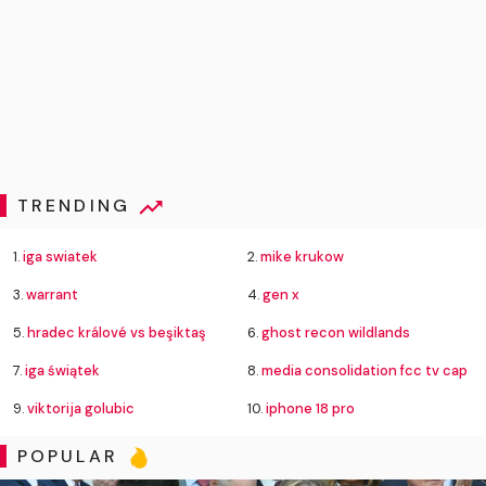
TRENDING
1.
iga swiatek
2.
mike krukow
3.
warrant
4.
gen x
5.
hradec králové vs beşiktaş
6.
ghost recon wildlands
7.
iga świątek
8.
media consolidation fcc tv cap
9.
viktorija golubic
10.
iphone 18 pro
POPULAR