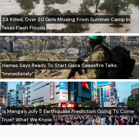
24 Killed, Over 20 Girls Missing From Summer Camp In
Texas Flash Floods
Hamas Says Ready To Start Gaza Ceasefire Talks
"Immediately"
Is Manga's July 5 Earthquake Prediction Going To Come
True? What We Know