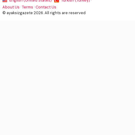
English (United States) ·
Turkish (Turkey) ·
About Us
·
Terms
·
Contact Us
© ayaksizgazete 2026. All rights are reserved