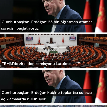
Cumhurbaşkanı Erdoğan: 25 bin öğretmen ataması
sürecini başlatıyoruz
TBMM'de zirai don komisyonu kuruldu
Cumhurbaşkanı Erdoğan Kabine toplantısı sonrası
açıklamalarda bulunuyor