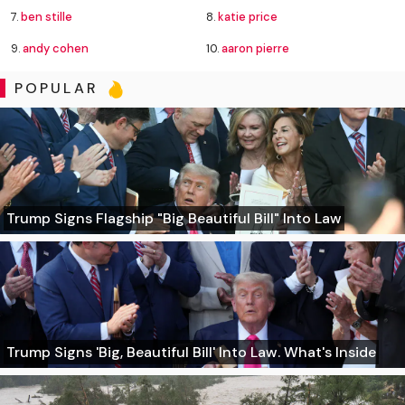
7.
ben stille
8.
katie price
9.
andy cohen
10.
aaron pierre
POPULAR
Trump Signs Flagship "Big Beautiful Bill" Into Law
Trump Signs 'Big, Beautiful Bill' Into Law. What's Inside