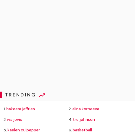
TRENDING
1.
hakeem jeffries
2.
alina korneeva
3.
iva jovic
4.
tre johnson
5.
kaelen culpepper
6.
basketball