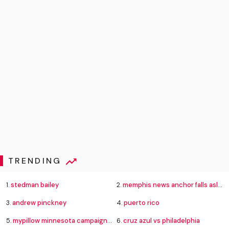
TRENDING
1.
stedman bailey
2.
memphis news anchor falls asleep
3.
andrew pinckney
4.
puerto rico
5.
mypillow minnesota campaign complaint
6.
cruz azul vs philadelphia