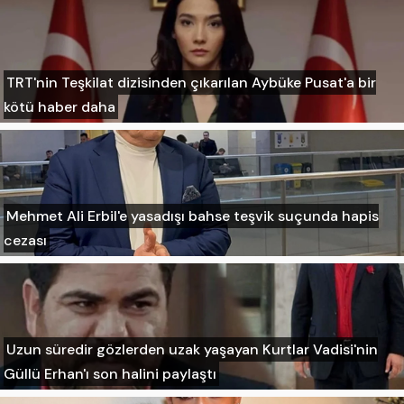
TRT'nin Teşkilat dizisinden çıkarılan Aybüke Pusat'a bir
kötü haber daha
Mehmet Ali Erbil'e yasadışı bahse teşvik suçunda hapis
cezası
Uzun süredir gözlerden uzak yaşayan Kurtlar Vadisi'nin
Güllü Erhan'ı son halini paylaştı