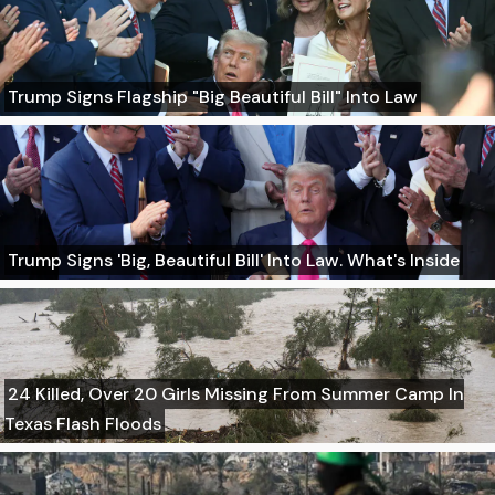
Trump Signs Flagship "Big Beautiful Bill" Into Law
Trump Signs 'Big, Beautiful Bill' Into Law. What's Inside
24 Killed, Over 20 Girls Missing From Summer Camp In
Texas Flash Floods