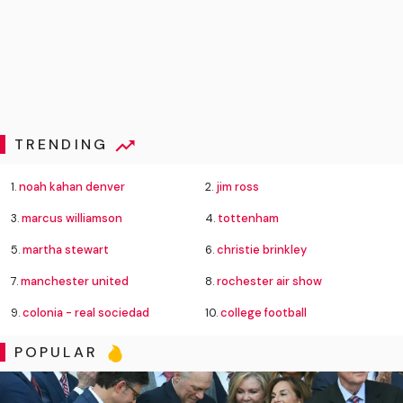
TRENDING
1.
noah kahan denver
2.
jim ross
3.
marcus williamson
4.
tottenham
5.
martha stewart
6.
christie brinkley
7.
manchester united
8.
rochester air show
9.
colonia - real sociedad
10.
college football
POPULAR