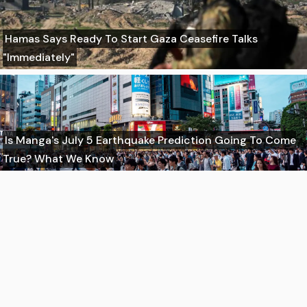
Hamas Says Ready To Start Gaza Ceasefire Talks
"Immediately"
Is Manga's July 5 Earthquake Prediction Going To Come
True? What We Know