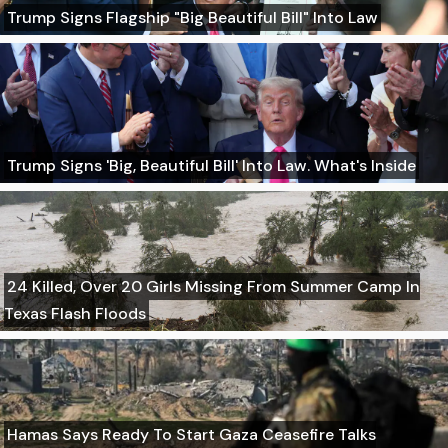
Trump Signs Flagship "Big Beautiful Bill" Into Law
Trump Signs 'Big, Beautiful Bill' Into Law. What's Inside
24 Killed, Over 20 Girls Missing From Summer Camp In
Texas Flash Floods
Hamas Says Ready To Start Gaza Ceasefire Talks