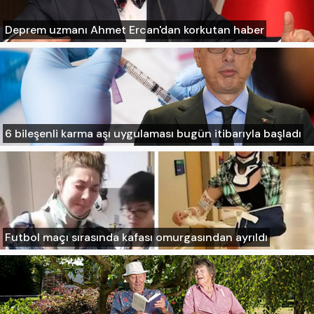
Deprem uzmanı Ahmet Ercan'dan korkutan haber
6 bileşenli karma aşı uygulaması bugün itibarıyla başladı
Futbol maçı sırasında kafası omurgasından ayrıldı