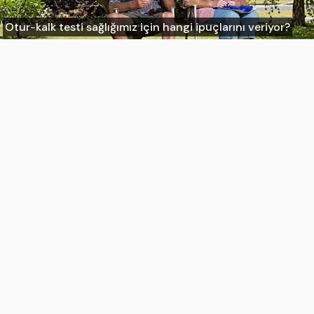
Otur-kalk testi sağlığımız için hangi ipuçlarını veriyor?