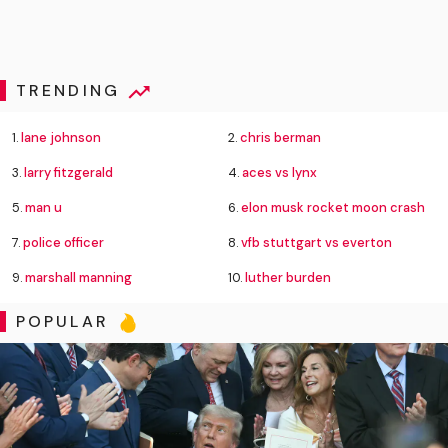
TRENDING
1.
lane johnson
2.
chris berman
3.
larry fitzgerald
4.
aces vs lynx
5.
man u
6.
elon musk rocket moon crash
7.
police officer
8.
vfb stuttgart vs everton
9.
marshall manning
10.
luther burden
POPULAR