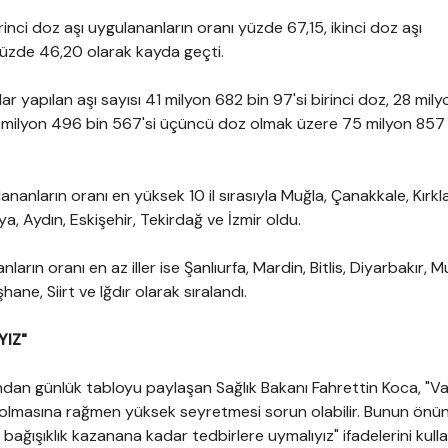
inci doz aşı uygulananların oranı yüzde 67,15, ikinci doz aşı
yüzde 46,20 olarak kayda geçti.
r yapılan aşı sayısı 41 milyon 682 bin 97'si birinci doz, 28 mil
 5 milyon 496 bin 567'si üçüncü doz olmak üzere 75 milyon 857
ananların oranı en yüksek 10 il sırasıyla Muğla, Çanakkale, Kırklar
ya, Aydın, Eskişehir, Tekirdağ ve İzmir oldu.
nların oranı en az iller ise Şanlıurfa, Mardin, Bitlis, Diyarbakır, M
ne, Siirt ve Iğdır olarak sıralandı.
YIZ"
an günlük tabloyu paylaşan Sağlık Bakanı Fahrettin Koca, "V
u olmasına rağmen yüksek seyretmesi sorun olabilir. Bunun önü
e bağışıklık kazanana kadar tedbirlere uymalıyız" ifadelerini kulla