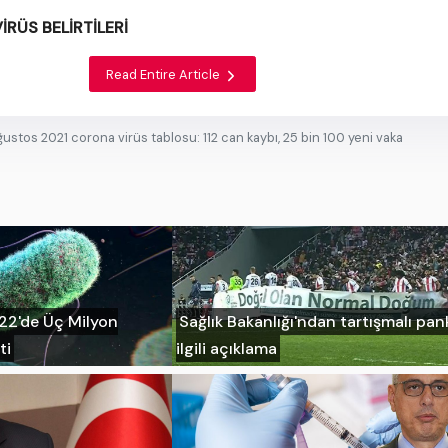
RÜS BELİRTİLERİ
Read Entire Article
ğustos 2021 corona virüs tablosu: 112 can kaybı, 25 bin 100 yeni vaka
022'de Üç Milyon
Sağlık Bakanlığı'ndan tartışmalı pan
ti
ilgili açıklama