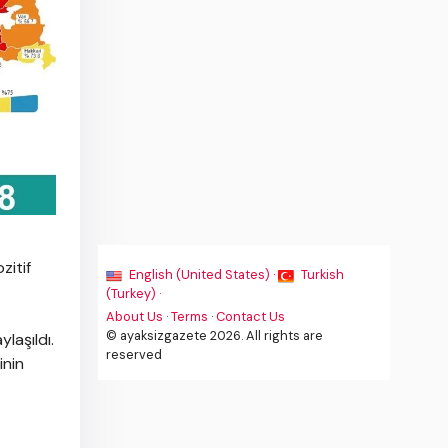
zitif
English (United States) ·
Turkish
(Turkey) ·
About Us
·
Terms
·
Contact Us
© ayaksizgazete 2026. All rights are
laşıldı.
reserved
inin