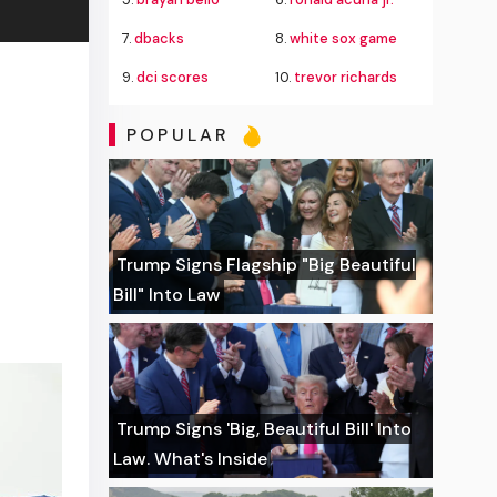
7.
dbacks
8.
white sox game
9.
dci scores
10.
trevor richards
POPULAR
Trump Signs Flagship "Big Beautiful
Bill" Into Law
Trump Signs 'Big, Beautiful Bill' Into
Law. What's Inside