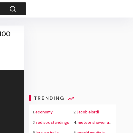
 100
TRENDING
1.
economy
2.
jacob elordi
3.
red sox standings
4.
meteor shower august 2026
5.
brayan bello
6.
ronald acuña jr.