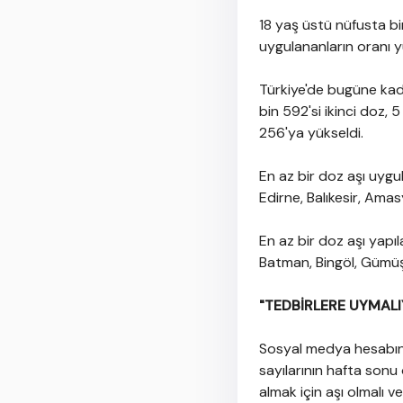
18 yaş üstü nüfusta bir
uygulananların oranı 
Türkiye'de bugüne kada
bin 592'si ikinci doz,
256'ya yükseldi.
En az bir doz aşı uygul
Edirne, Balıkesir, Amas
En az bir doz aşı yapıla
Batman, Bingöl, Gümüşha
"TEDBİRLERE UYMALI
Sosyal medya hesabınd
sayılarının hafta son
almak için aşı olmalı v