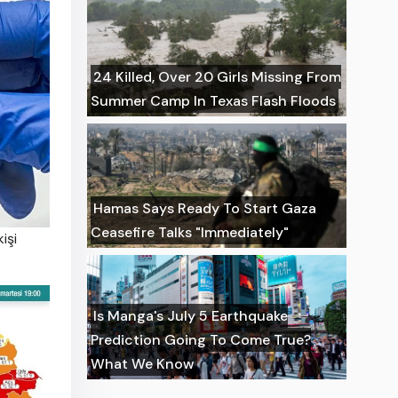
24 Killed, Over 20 Girls Missing From
Summer Camp In Texas Flash Floods
Hamas Says Ready To Start Gaza
Ceasefire Talks "Immediately"
işi
Is Manga's July 5 Earthquake
Prediction Going To Come True?
What We Know