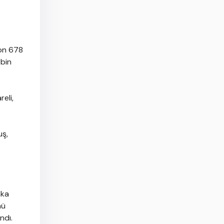
yon 678
 bin
eli,
uş,
aka
nü
ndı.