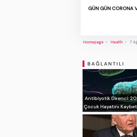
GÜN GÜN CORONA Vİ
Homepage
Health
7 A
BAĞLANTILI
Antibiyotik Direnci: 2
Çocuk Hayatını Kaybet