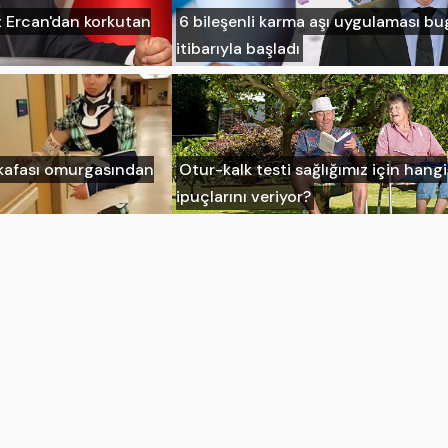
Ercan'dan korkutan
6 bileşenli karma aşı uygulaması b
itibarıyla başladı
 kafası omurgasından
Otur-kalk testi sağlığımız için hangi
ipuçlarını veriyor?