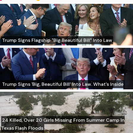
Trump Signs Flagship "Big Beautiful Bill" Into Law
Trump Signs 'Big, Beautiful Bill' Into Law. What's Inside
24 Killed, Over 20 Girls Missing From Summer Camp In
Texas Flash Floods