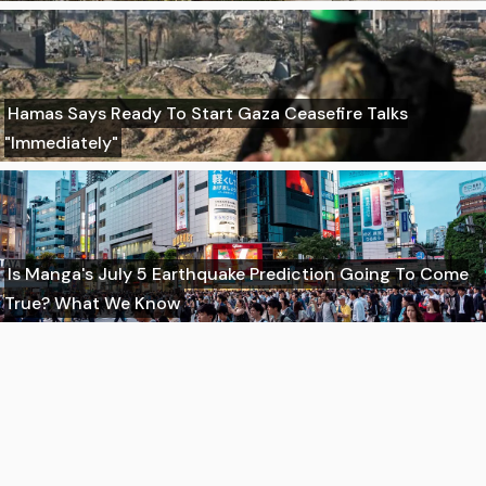
Hamas Says Ready To Start Gaza Ceasefire Talks
"Immediately"
Is Manga's July 5 Earthquake Prediction Going To Come
True? What We Know