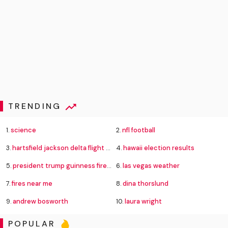
TRENDING
1.
science
2.
nfl football
3.
hartsfield jackson delta flight emergency
4.
hawaii election results
5.
president trump guinness fireworks record
6.
las vegas weather
7.
fires near me
8.
dina thorslund
9.
andrew bosworth
10.
laura wright
POPULAR