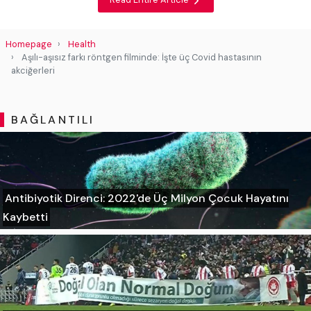
Homepage
Health
Aşılı-aşısız farkı röntgen filminde: İşte üç Covid hastasının
akciğerleri
BAĞLANTILI
Antibiyotik Direnci: 2022'de Üç Milyon Çocuk Hayatını
Kaybetti