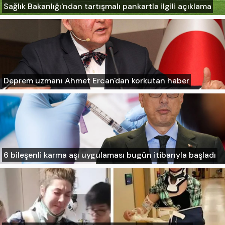
Sağlık Bakanlığı'ndan tartışmalı pankartla ilgili açıklama
Deprem uzmanı Ahmet Ercan'dan korkutan haber
6 bileşenli karma aşı uygulaması bugün itibarıyla başladı