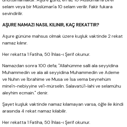
selam veya bir Müslüman'a 10 selam verilir. Fakir fukara
sevindirilir.
AŞURE NAMAZI NASIL KILINIR, KAÇ REKATTIR?
Aşure gününe mahsus olmak üzere kuşluk vaktinde 2 rekat
namaz kılınır.
Her rekatta 1 Fatiha, 50 İhlas-ı Şerif okunur.
Namazdan sonra 100 defa; "Allahümme salli ala seyyidina
Muhammedin ve ala ali seyyidina Muhammedin ve Ademe
ve Nuhın ve İbrahime ve Musa ve İsa vema beynehüm
mine'n-nebiyyine ve'l-mürselin. Salavatü'l-lahi ve selamühu
aleyhim ecmain." denir.
Şayet kuşluk vaktinde namaz kılamayan varsa, öğle ile ikindi
arasında 4 rekat namaz kılabilir.
Her rekatta 1 Fatiha, 50 İhlas-ı Şerif okunur.