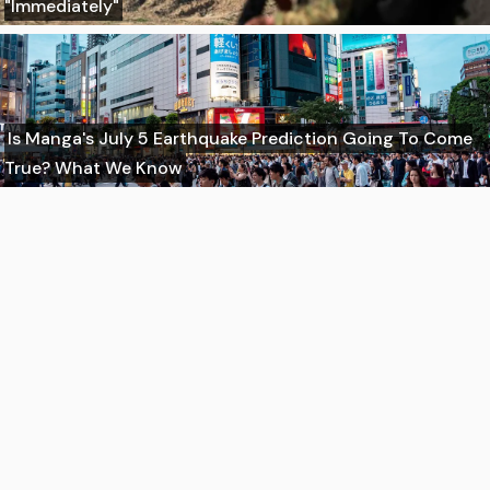
"Immediately"
Is Manga's July 5 Earthquake Prediction Going To Come
True? What We Know