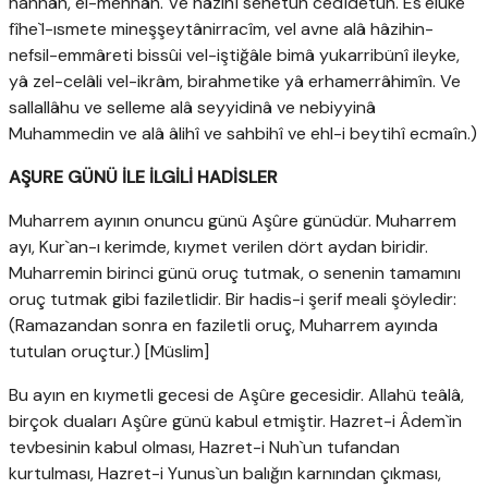
hannân, el-mennân. Ve hâzihî senetün cedîdetün. Es`elüke
fîhe`l-ısmete mineşşeytânirracîm, vel avne alâ hâzihin-
nefsil-emmâreti bissûi vel-iştiğâle bimâ yukarribünî ileyke,
yâ zel-celâli vel-ikrâm, birahmetike yâ erhamerrâhimîn. Ve
sallallâhu ve selleme alâ seyyidinâ ve nebiyyinâ
Muhammedin ve alâ âlihî ve sahbihî ve ehl-i beytihî ecmaîn.)
AŞURE GÜNÜ İLE İLGİLİ HADİSLER
Muharrem ayının onuncu günü Aşûre günüdür. Muharrem
ayı, Kur`an-ı kerimde, kıymet verilen dört aydan biridir.
Muharremin birinci günü oruç tutmak, o senenin tamamını
oruç tutmak gibi faziletlidir. Bir hadis-i şerif meali şöyledir:
(Ramazandan sonra en faziletli oruç, Muharrem ayında
tutulan oruçtur.) [Müslim]
Bu ayın en kıymetli gecesi de Aşûre gecesidir. Allahü teâlâ,
birçok duaları Aşûre günü kabul etmiştir. Hazret-i Âdem`in
tevbesinin kabul olması, Hazret-i Nuh`un tufandan
kurtulması, Hazret-i Yunus`un balığın karnından çıkması,