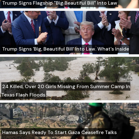
Trump Signs Flagship "Big Beautiful Bill" Into Law
Trump Signs 'Big, Beautiful Bill' Into Law. What's Inside
24 Killed, Over 20 Girls Missing From Summer Camp In
Texas Flash Floods
Hamas Says Ready To Start Gaza Ceasefire Talks