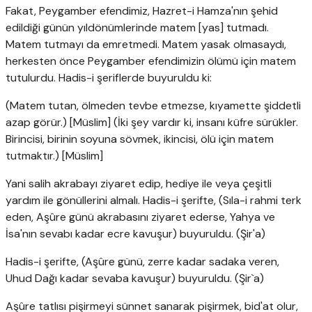
Fakat, Peygamber efendimiz, Hazret-i Hamza'nın şehid
edildiği günün yıldönümlerinde matem [yas] tutmadı.
Matem tutmayı da emretmedi. Matem yasak olmasaydı,
herkesten önce Peygamber efendimizin ölümü için matem
tutulurdu. Hadis-i şeriflerde buyuruldu ki:
(Matem tutan, ölmeden tevbe etmezse, kıyamette şiddetli
azap görür.) [Müslim] (İki şey vardır ki, insanı küfre sürükler.
Birincisi, birinin soyuna sövmek, ikincisi, ölü için matem
tutmaktır.) [Müslim]
Yani salih akrabayı ziyaret edip, hediye ile veya çeşitli
yardım ile gönüllerini almalı. Hadis-i şerifte, (Sıla-i rahmi terk
eden, Aşûre günü akrabasını ziyaret ederse, Yahya ve
İsa'nın sevabı kadar ecre kavuşur) buyuruldu. (Şir'a)
Hadis-i şerifte, (Aşûre günü, zerre kadar sadaka veren,
Uhud Dağı kadar sevaba kavuşur) buyuruldu. (Şir`a)
Aşûre tatlısı pişirmeyi sünnet sanarak pişirmek, bid'at olur,