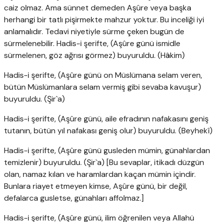
caiz olmaz. Ama sünnet demeden Aşûre veya başka
herhangi bir tatlı pişirmekte mahzur yoktur. Bu inceliği iyi
anlamalıdır. Tedavi niyetiyle sürme çeken bugün de
sürmelenebilir. Hadis-i şerifte, (Aşûre günü ismidle
sürmelenen, göz ağrısı görmez) buyuruldu. (Hâkim)
Hadis-i şerifte, (Aşûre günü on Müslümana selam veren,
bütün Müslümanlara selam vermiş gibi sevaba kavuşur)
buyuruldu. (Şir`a)
Hadis-i şerifte, (Aşûre günü, aile efradının nafakasını geniş
tutanın, bütün yıl nafakası geniş olur) buyuruldu. (Beyhekî)
Hadis-i şerifte, (Aşûre günü gusleden mümin, günahlardan
temizlenir) buyuruldu. (Şir`a) [Bu sevaplar, itikadı düzgün
olan, namaz kılan ve haramlardan kaçan mümin içindir.
Bunlara riayet etmeyen kimse, Aşûre günü, bir değil,
defalarca gusletse, günahları affolmaz.]
Hadis-i şerifte, (Aşûre günü, ilim öğrenilen veya Allahü