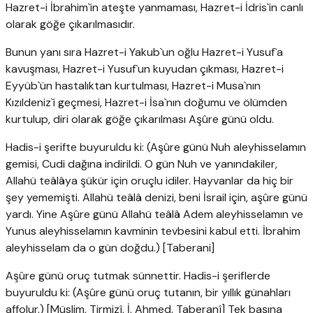
Hazret-i İbrahim`in ateşte yanmaması, Hazret-i İdris`in canlı
olarak göğe çıkarılmasıdır.
Bunun yanı sıra Hazret-i Yakub`un oğlu Hazret-i Yusuf`a
kavuşması, Hazret-i Yusuf`un kuyudan çıkması, Hazret-i
Eyyüb`ün hastalıktan kurtulması, Hazret-i Musa`nın
Kızıldeniz`i geçmesi, Hazret-i İsa`nın doğumu ve ölümden
kurtulup, diri olarak göğe çıkarılması Aşûre günü oldu.
Hadis-i şerifte buyuruldu ki: (Aşûre günü Nuh aleyhisselamın
gemisi, Cudi dağına indirildi. O gün Nuh ve yanındakiler,
Allahü teâlâya şükür için oruçlu idiler. Hayvanlar da hiç bir
şey yememişti. Allahü teâlâ denizi, beni İsrail için, aşûre günü
yardı. Yine Aşûre günü Allahü teâlâ Adem aleyhisselamın ve
Yunus aleyhisselamın kavminin tevbesini kabul etti. İbrahim
aleyhisselam da o gün doğdu.) [Taberani]
Aşûre günü oruç tutmak sünnettir. Hadis-i şeriflerde
buyuruldu ki: (Aşûre günü oruç tutanın, bir yıllık günahları
affolur.) [Müslim, Tirmizî, İ. Ahmed, Taberanî] Tek başına