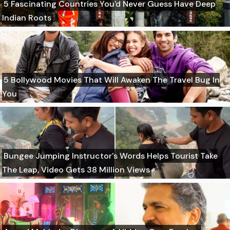
5 Fascinating Countries You'd Never Guess Have Deep
Indian Roots
5 Bollywood Movies That Will Awaken The Travel Bug In
You
Bungee Jumping Instructor's Words Helps Tourist Take
The Leap, Video Gets 38 Million Views