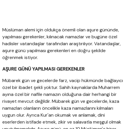
Müslüman alemi için oldukça önemli olan aşure gününde,
yapılması gerekenler, kılınacak namazlar ve bugüne özel
hadisler vatandaşlar tarafından araştırılıyor. Vatandaşlar,
aşure günü yapılması gerekenleri en doğru şekilde
öğrenmek istiyor.
AŞURE GÜNÜ YAPILMASI GEREKENLER
Mübarek gün ve gecelerde farz, vacip hükmünde bağlayıcı
özel bir ibadet şekli yoktur. Sahih kaynaklarda Muharrem
ayına özel bir nafile namazın olduğuna dair herhangi bir
rivayet mevcut değildir. Mübarek gün ve gecelerde, kaza
namazları olanların öncelikle kaza namazlarını kılmaları
uygun olur. Ayrıca Kur'an okumak ve anlamak, dini
eserlerden istifade etmek, zikir ve salavatla meşgul olmak
unutulmamalıdır. Aşure günü, en az 10 Müslüman'a birer