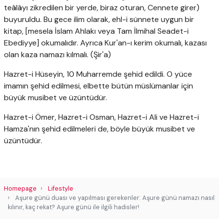
teâlâyı zikredilen bir yerde, biraz oturan, Cennete girer)
buyuruldu. Bu gece ilim olarak, ehl-i sünnete uygun bir
kitap, [mesela İslam Ahlakı veya Tam İlmihal Seadet-i
Ebediyye] okumalıdır. Ayrıca Kur'an-ı kerim okumalı, kazası
olan kaza namazı kılmalı. (Şir'a)
Hazret-i Hüseyin, 10 Muharremde şehid edildi. O yüce
imamın şehid edilmesi, elbette bütün müslümanlar için
büyük musibet ve üzüntüdür.
Hazret-i Ömer, Hazret-i Osman, Hazret-i Ali ve Hazret-i
Hamza'nın şehid edilmeleri de, böyle büyük musibet ve
üzüntüdür.
Homepage
Lifestyle
Aşure günü duası ve yapılması gerekenler: Aşure günü namazı nasıl
kılınır, kaç rekat? Aşure günü ile ilgili hadisler!