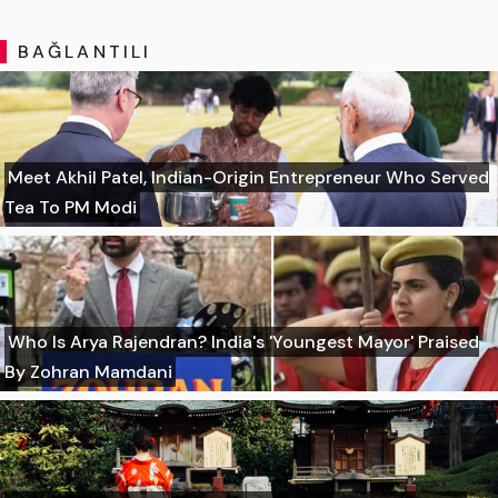
BAĞLANTILI
Meet Akhil Patel, Indian-Origin Entrepreneur Who Served
Tea To PM Modi
Who Is Arya Rajendran? India's 'Youngest Mayor' Praised
By Zohran Mamdani