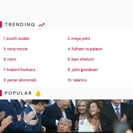
TRENDING
1.
south sudan
2.
maya joint
3.
tony movie
4.
fulham vs palace
5.
nato
6.
ben shelton
7.
hubert hurkacz
8.
john goodman
9.
peter skoronski
10.
talarico
POPULAR