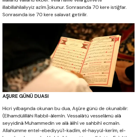
illabillahilaliyyiz azîm.]okunur. Sonrasında 70 kere istiğfar.
Sonrasında ise 70 kere salavat getirilir.
AŞURE GÜNÜ DUASI
Hicri yılbaşında okunan bu dua, Aşûre günü de okunabilir:
(Elhamdülillâhi Rabbil-âlemîn. Vessalâtü vesselâmü alâ
seyyidinâ Muhammedin ve alâ âlihî ve sahbihî ecmaîn.
Allahümme entel-ebediyyü`l-kadîm, el-hayyül-kerîm, el-