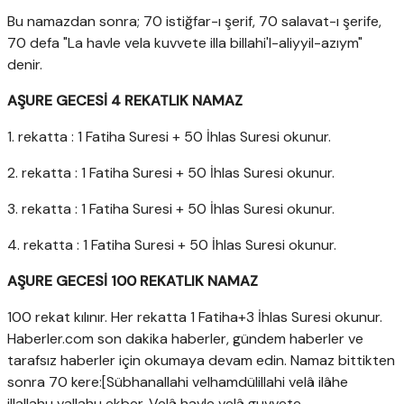
Bu namazdan sonra; 70 istiğfar-ı şerif, 70 salavat-ı şerife,
70 defa "La havle vela kuvvete illa billahi'l-aliyyil-azıym"
denir.
AŞURE GECESİ 4 REKATLIK NAMAZ
1. rekatta : 1 Fatiha Suresi + 50 İhlas Suresi okunur.
2. rekatta : 1 Fatiha Suresi + 50 İhlas Suresi okunur.
3. rekatta : 1 Fatiha Suresi + 50 İhlas Suresi okunur.
4. rekatta : 1 Fatiha Suresi + 50 İhlas Suresi okunur.
AŞURE GECESİ 100 REKATLIK NAMAZ
100 rekat kılınır. Her rekatta 1 Fatiha+3 İhlas Suresi okunur.
Haberler.com son dakika haberler, gündem haberler ve
tarafsız haberler için okumaya devam edin. Namaz bittikten
sonra 70 kere:[Sübhanallahi velhamdülillahi velâ ilâhe
illallahu vallahu ekber. Velâ havle velâ guvvete