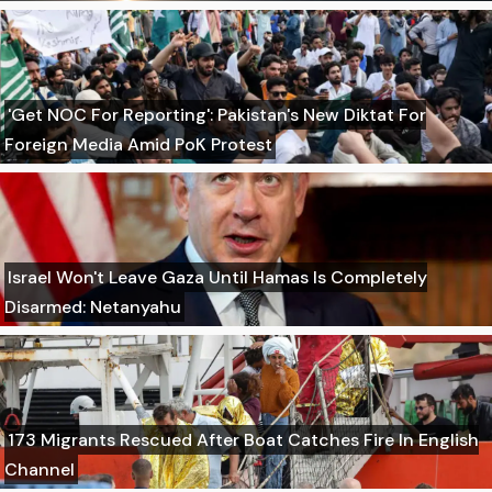
'Get NOC For Reporting': Pakistan's New Diktat For
Foreign Media Amid PoK Protest
Israel Won't Leave Gaza Until Hamas Is Completely
Disarmed: Netanyahu
173 Migrants Rescued After Boat Catches Fire In English
Channel