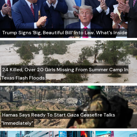
Trump Signs 'Big, Beautiful Bill' Into Law. What's Inside
24 Killed, Over 20 Girls Missing From Summer Camp In
Texas Flash Floods
Hamas Says Ready To Start Gaza Ceasefire Talks
"Immediately"