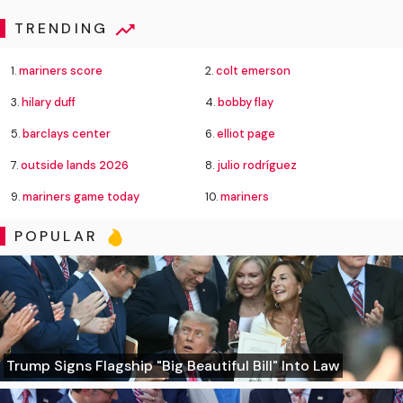
TRENDING
1.
mariners score
2.
colt emerson
3.
hilary duff
4.
bobby flay
5.
barclays center
6.
elliot page
7.
outside lands 2026
8.
julio rodríguez
9.
mariners game today
10.
mariners
POPULAR
Trump Signs Flagship "Big Beautiful Bill" Into Law