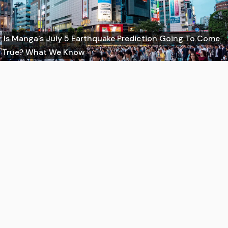
Is Manga's July 5 Earthquake Prediction Going To Come
True? What We Know