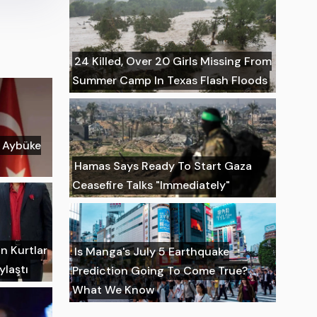
24 Killed, Over 20 Girls Missing From
Summer Camp In Texas Flash Floods
n Aybüke
Hamas Says Ready To Start Gaza
Ceasefire Talks "Immediately"
n Kurtlar
Is Manga's July 5 Earthquake
ylaştı
Prediction Going To Come True?
What We Know