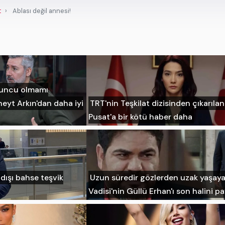
t
Ablası değil annesi!
yuncu olmamı
eyt Arkın'dan daha iyi
TRT'nin Teşkilat dizisinden çıkarıla
Pusat'a bir kötü haber daha
adışı bahse teşvik
Uzun süredir gözlerden uzak yaşaya
Vadisi'nin Güllü Erhan'ı son halini pa