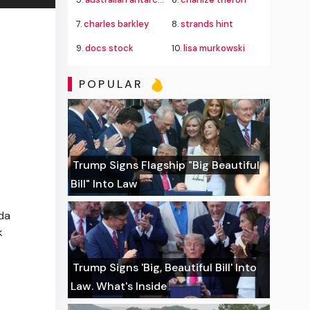
7.
charles barkley
8.
strands hint
9.
docs stock
10.
lisa murkowski
POPULAR
Trump Signs Flagship "Big Beautiful
Bill" Into Law
'da
k
Trump Signs 'Big, Beautiful Bill' Into
Law. What's Inside