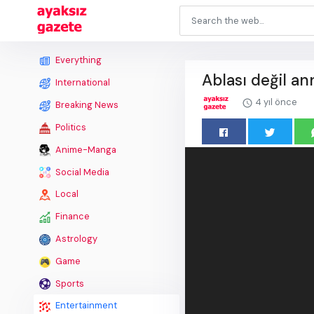
Everything
Ablası değil an
International
4 yıl önce
Breaking News
Politics
Anime-Manga
Social Media
Local
Finance
Astrology
Game
Sports
Entertainment