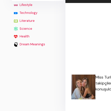
Lifestyle
Technology
Literature
Science
Health
Dream Meanings
Miss Tur
takipçil
konuşul