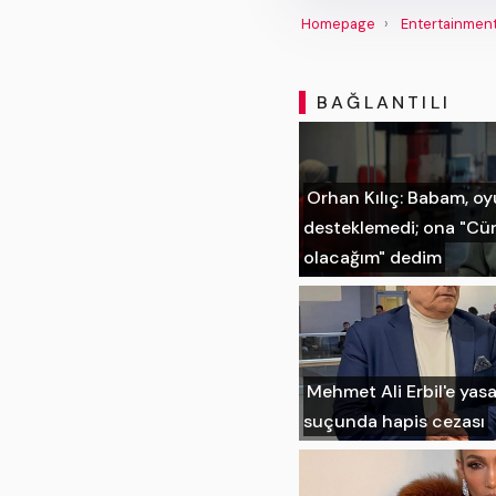
Homepage
Entertainmen
BAĞLANTILI
Orhan Kılıç: Babam, o
desteklemedi; ona "Cün
olacağım" dedim
Mehmet Ali Erbil'e yas
suçunda hapis cezası