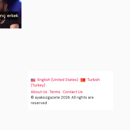
enç erkek
English (United States) ·
Turkish
(Turkey) ·
About Us
·
Terms
·
Contact Us
© ayaksizgazete 2026. All rights are
reserved