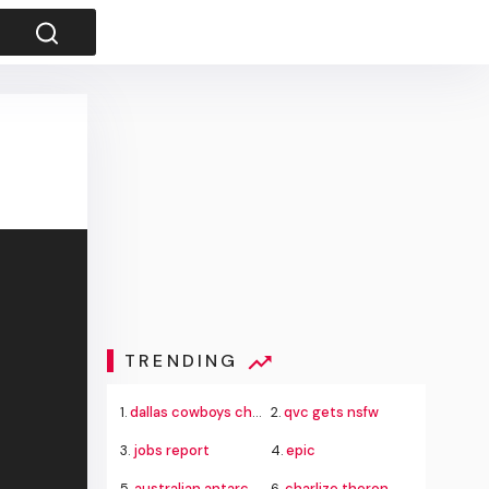
TRENDING
1.
dallas cowboys cheerleaders
2.
qvc gets nsfw
3.
jobs report
4.
epic
5.
australian antarctic winter flight rescue
6.
charlize theron