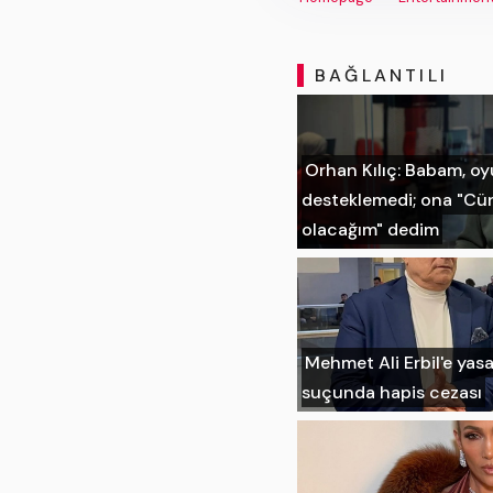
BAĞLANTILI
Orhan Kılıç: Babam, o
desteklemedi; ona "Cün
olacağım" dedim
Mehmet Ali Erbil'e yas
suçunda hapis cezası