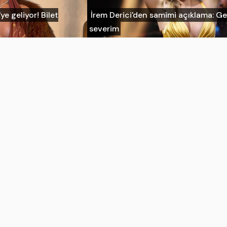
ye geliyor! Bilet
İrem Derici'den samimi açıklama: G
severim