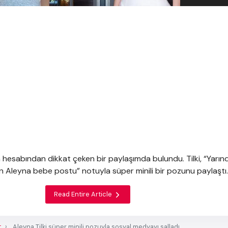
m hesabından dikkat çeken bir paylaşımda bulundu. Tilki, “Yarın
an Aleyna bebe postu” notuyla süper minili bir pozunu paylaştı.
Read Entire Article
t
Aleyna Tilki süper minili pozuyla sosyal medyayı salladı