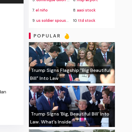
7.
el niño
8.
aaoi stock
9.
us soldier spouse detained ice
10.
ttd stock
POPULAR
Trump Signs Flagship "Big Beautiful
Bill" Into Law
dan
Trump Signs 'Big, Beautiful Bill' Into
Law. What's Inside