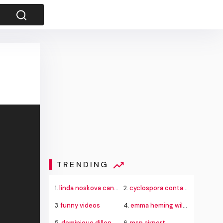
TRENDING
1.
linda noskova canadian open match
2.
cyclospora contaminated produce outbreak
3.
funny videos
4.
emma heming willis
5.
dominique dillon on air sleepy
6.
msp airport