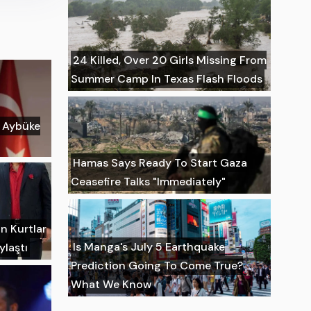
24 Killed, Over 20 Girls Missing From
Summer Camp In Texas Flash Floods
n Aybüke
Hamas Says Ready To Start Gaza
Ceasefire Talks "Immediately"
n Kurtlar
Is Manga's July 5 Earthquake
ylaştı
Prediction Going To Come True?
What We Know