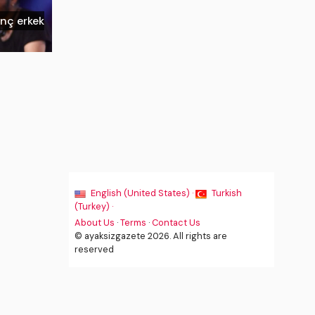
enç erkek
English (United States) ·
Turkish
(Turkey) ·
About Us
·
Terms
·
Contact Us
© ayaksizgazete 2026. All rights are
reserved