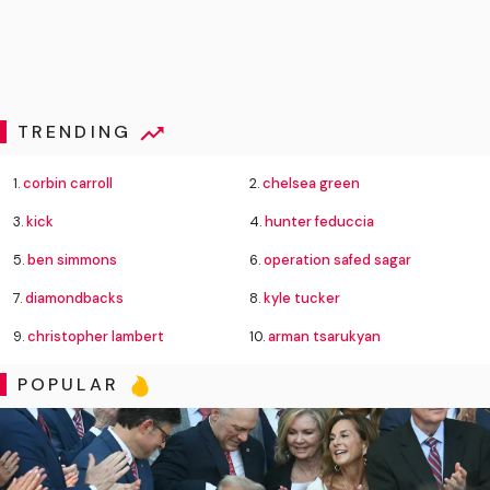
TRENDING
1.
corbin carroll
2.
chelsea green
3.
kick
4.
hunter feduccia
5.
ben simmons
6.
operation safed sagar
7.
diamondbacks
8.
kyle tucker
9.
christopher lambert
10.
arman tsarukyan
POPULAR