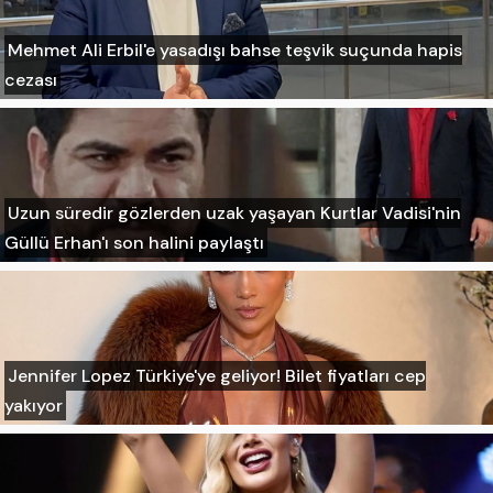
Mehmet Ali Erbil'e yasadışı bahse teşvik suçunda hapis
cezası
Uzun süredir gözlerden uzak yaşayan Kurtlar Vadisi'nin
Güllü Erhan'ı son halini paylaştı
Jennifer Lopez Türkiye'ye geliyor! Bilet fiyatları cep
yakıyor