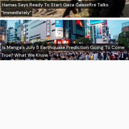
Hamas Says Ready To Start Gaza Ceasefire Talks
"Immediately"
Is Manga's July 5 Earthquake Prediction Going To Come
True? What We Know