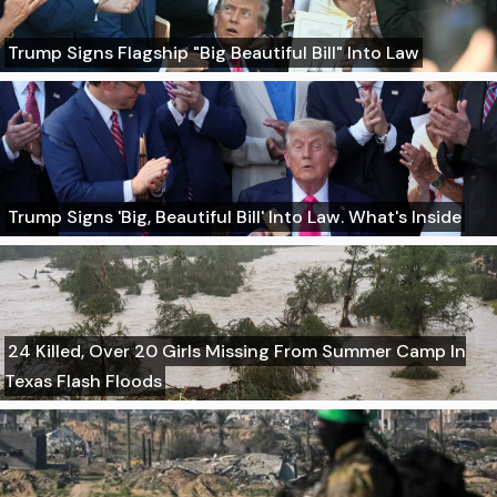
Trump Signs Flagship "Big Beautiful Bill" Into Law
Trump Signs 'Big, Beautiful Bill' Into Law. What's Inside
24 Killed, Over 20 Girls Missing From Summer Camp In
Texas Flash Floods