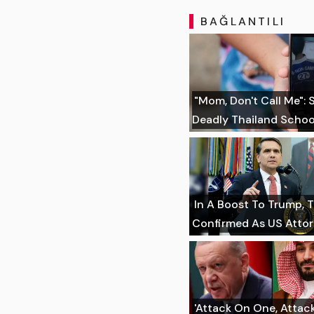
BAĞLANTILI
"Mom, Don't Call Me":
Deadly Thailand Schoo
In A Boost To Trump, 
Confirmed As US Atto
'Attack On One, Attack 