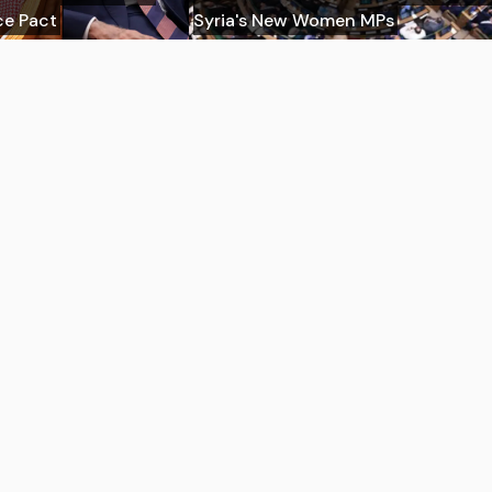
ce Pact
Syria's New Women MPs