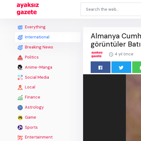
Everything
Almanya Cumhur
International
görüntüler Batı 
Breaking News
4 yıl önce
Politics
Anime-Manga
Social Media
Local
Finance
Astrology
Game
Sports
Entertainment