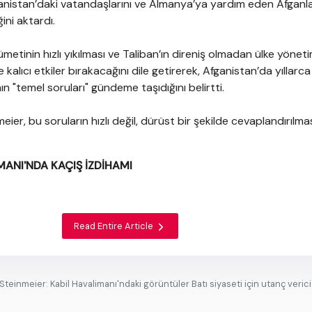
anistan’daki vatandaşlarını ve Almanya’ya yardım eden Afganla
ini aktardı.
etinin hızlı yıkılması ve Taliban’ın direniş olmadan ülke yöneti
kalıcı etkiler bırakacağını dile getirerek, Afganistan’da yıllarc
nın "temel soruları" gündeme taşıdığını belirtti.
er, bu soruların hızlı değil, dürüst bir şekilde cevaplandırılma
MANI'NDA KAÇIŞ İZDİHAMI
Read Entire Article
inmeier: Kabil Havalimanı'ndaki görüntüler Batı siyaseti için utanç verici