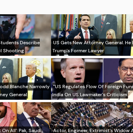
 Students Describe
US Gets New Attorney General. He 
l Shooting
Trump's Former Lawyer
Todd Blanche Narrowly
"US Regulates Flow Of Foreign Fund
rney General
India On US Lawmaker's Criticism
On All': Pak, Saudi,
Actor, Engineer, Extrimist's Wido