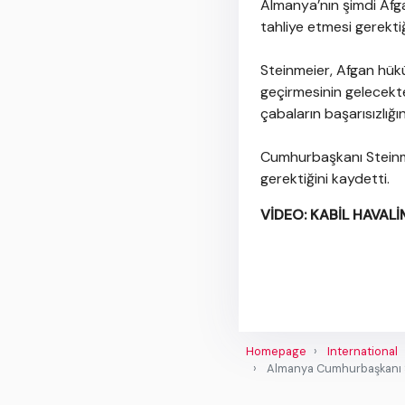
Almanya’nın şimdi Afg
tahliye etmesi gerektiğ
Steinmeier, Afgan hüküm
geçirmesinin gelecekte 
çabaların başarısızlığı
Cumhurbaşkanı Steinmei
gerektiğini kaydetti.
VİDEO: KABİL HAVALİ
Homepage
International
Almanya Cumhurbaşkanı Ste