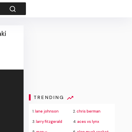
ki
TRENDING
1.
lane johnson
2.
chris berman
3.
larry fitzgerald
4.
aces vs lynx
5.
man u
6.
elon musk rocket moon crash