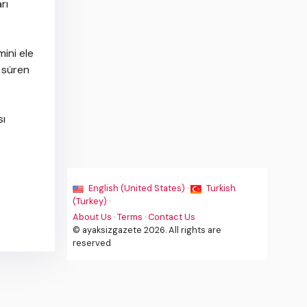
rı
mini ele
a süren
sı
English (United States) ·
Turkish
(Turkey) ·
About Us
·
Terms
·
Contact Us
© ayaksizgazete 2026. All rights are
reserved