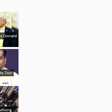
Is Donald
s Too":
w Among