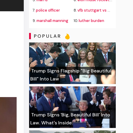
7.
police officer
8.
vfb stuttgart vs everton
9.
marshall manning
10.
luther burden
POPULAR
Trump Signs Flagship "Big Beautiful
Bill" Into Law
Trump Signs 'Big, Beautiful Bill' Into
Law. What's Inside