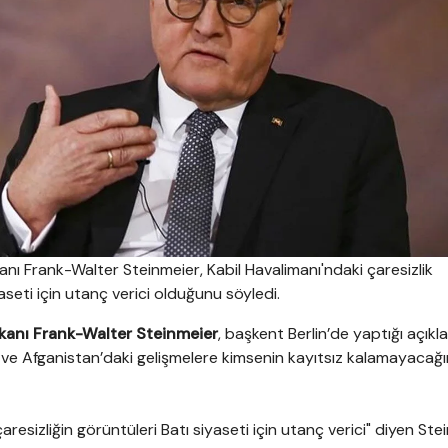
 Frank-Walter Steinmeier, Kabil Havalimanı'ndaki çaresizlik
aseti için utanç verici olduğunu söyledi.
nı Frank-Walter Steinmeier
, başkent Berlin’de yaptığı açık
 ve Afganistan’daki gelişmelere kimsenin kayıtsız kalamayacağı
aresizliğin görüntüleri Batı siyaseti için utanç verici" diyen Ste