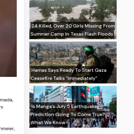
24 Killed, Over 20 Girls Missing From
Summer Camp In Texas Flash Floods
Hamas Says Ready To Start Gaza
Ceasefire Talks "Immediately"
lamada,
Is Manga's July 5 Earthquake
nı
Prediction Going To Come True?
What We Know
inmeier,