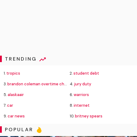
TRENDING
1.
tropics
2.
student debt
3.
brandon coleman overtime charges
4.
jury duty
5.
alaskaair
6.
warriors
7.
car
8.
internet
9.
car news
10.
britney spears
POPULAR