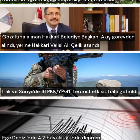
Gözaltına alınan Hakkari Belediye Başkanı Akış görevden
alındı, yerine Hakkari Valisi Ali Çelik atandı
Irak ve Suriye'de 16 PKK/YPG'li terörist etkisiz hale getirildi
Ege Denizi'nde 4.2 büyüklüğünde deprem