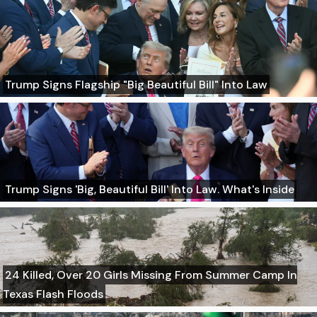
Trump Signs Flagship "Big Beautiful Bill" Into Law
Trump Signs 'Big, Beautiful Bill' Into Law. What's Inside
24 Killed, Over 20 Girls Missing From Summer Camp In
Texas Flash Floods