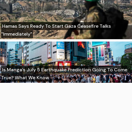
Hamas Says Ready To Start Gaza Ceasefire Talks
"Immediately"
Is Manga's July 5 Earthquake Prediction Going To Come
True? What We Know