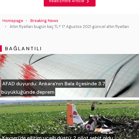
Read Entire Article
Homepage
Breaking News
Altın fiyatları bugün kaç TL? 17 Ağustos 2021 güncel altın fiyatları
BAĞLANTILI
AFAD duyurdu: Ankara'nın Bala ilçesinde 3.7
büyüklüğünde deprem
Kayseri'de eğitim uçağı düştü: 2 pilot şehit oldu