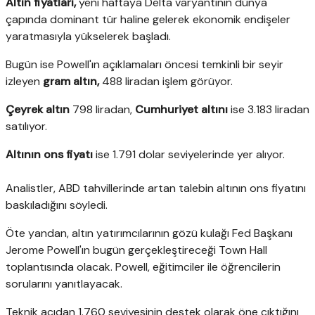
Altın fiyatları,
yeni haftaya Delta varyantının dünya
çapında dominant tür haline gelerek ekonomik endişeler
yaratmasıyla yükselerek başladı.
Bugün ise Powell'ın açıklamaları öncesi temkinli bir seyir
izleyen
gram altın,
488 liradan işlem görüyor.
Çeyrek altın
798 liradan,
Cumhuriyet altını
ise 3.183 liradan
satılıyor.
Altının ons fiyatı
ise 1.791 dolar seviyelerinde yer alıyor.
Analistler, ABD tahvillerinde artan talebin altının ons fiyatını
baskıladığını söyledi.
Öte yandan, altın yatırımcılarının gözü kulağı Fed Başkanı
Jerome Powell'ın bugün gerçekleştireceği Town Hall
toplantısında olacak. Powell, eğitimciler ile öğrencilerin
sorularını yanıtlayacak.
Teknik açıdan 1.760 seviyesinin destek olarak öne çıktığını