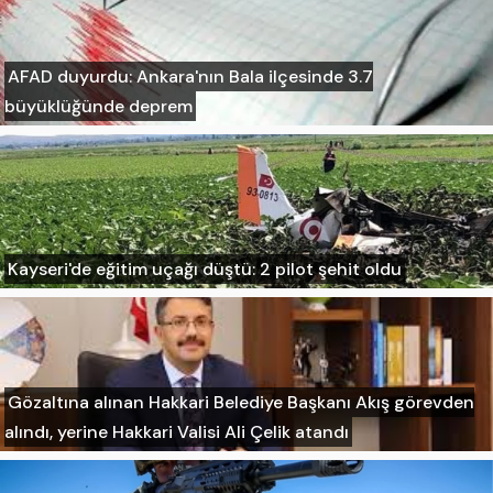
AFAD duyurdu: Ankara'nın Bala ilçesinde 3.7
büyüklüğünde deprem
Kayseri'de eğitim uçağı düştü: 2 pilot şehit oldu
Gözaltına alınan Hakkari Belediye Başkanı Akış görevden
alındı, yerine Hakkari Valisi Ali Çelik atandı