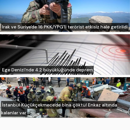
Irak ve Suriye'de 16 PKK/YPG'li terörist etkisiz hale getirildi
Ege Denizi'nde 4.2 büyüklüğünde deprem
İstanbul Küçükçekmece'de bina çöktü! Enkaz altında
kalanlar var