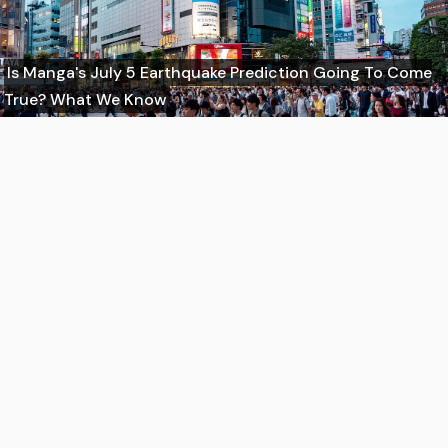
Is Manga's July 5 Earthquake Prediction Going To Come
True? What We Know