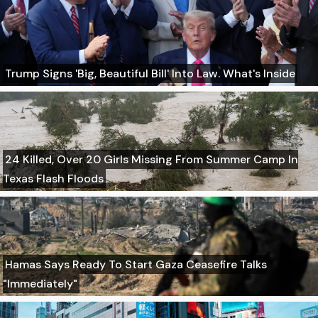
Trump Signs 'Big, Beautiful Bill' Into Law. What's Inside
24 Killed, Over 20 Girls Missing From Summer Camp In
Texas Flash Floods
Hamas Says Ready To Start Gaza Ceasefire Talks
"Immediately"