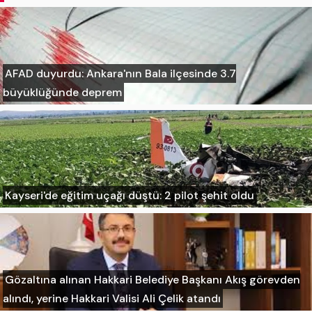
AFAD duyurdu: Ankara'nın Bala ilçesinde 3.7
büyüklüğünde deprem
Kayseri'de eğitim uçağı düştü: 2 pilot şehit oldu
Gözaltına alınan Hakkari Belediye Başkanı Akış görevden
alındı, yerine Hakkari Valisi Ali Çelik atandı