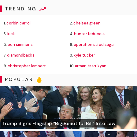
TRENDING
1.
corbin carroll
2.
chelsea green
3.
kick
4.
hunter feduccia
5.
ben simmons
6.
operation safed sagar
7.
diamondbacks
8.
kyle tucker
9.
christopher lambert
10.
arman tsarukyan
POPULAR
Trump Signs Flagship "Big Beautiful Bill" Into Law