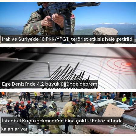
Irak ve Suriye'de 16 PKK/YPG'li terörist etkisiz hale getirildi
Ege Denizi'nde 4.2 büyüklüğünde deprem
İstanbul Küçükçekmece'de bina çöktü! Enkaz altında
kalanlar var