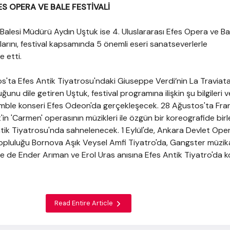
ES OPERA VE BALE FESTİVALİ
Balesi Müdürü Aydın Uştuk ise 4. Uluslararası Efes Opera ve Ba
klarını, festival kapsamında 5 önemli eseri sanatseverlerle
e etti.
tos'ta Efes Antik Tiyatrosu'ndaki Giuseppe Verdi’nin La Traviata
ğunu dile getiren Uştuk, festival programına ilişkin şu bilgileri v
ble konseri Efes Odeon'da gerçekleşecek. 28 Ağustos'ta Fra
in 'Carmen' operasının müzikleri ile özgün bir koreografide birle
tik Tiyatrosu'nda sahnelenecek. 1 Eylül'de, Ankara Devlet Ope
pluluğu Bornova Aşık Veysel Amfi Tiyatro'da, Gangster müzika
de de Ender Arıman ve Erol Uras anısına Efes Antik Tiyatro'da 
Read Entire Article