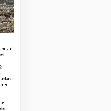
n büyük
di.
ğı
,
unlarını
klere
yle
ları