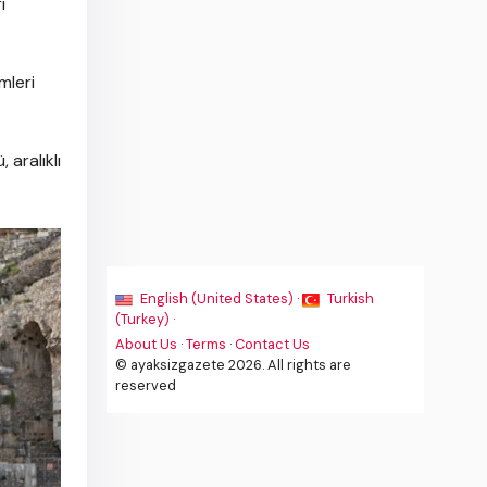
ı
mleri
aralıklı
English (United States) ·
Turkish
(Turkey) ·
About Us
·
Terms
·
Contact Us
© ayaksizgazete 2026. All rights are
reserved