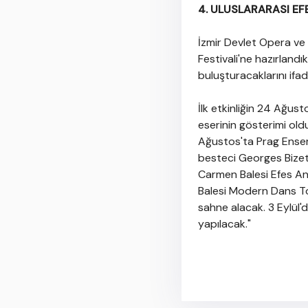
4. ULUSLARARASI EF
İzmir Devlet Opera ve 
Festivali'ne hazırlandı
buluşturacaklarını ifad
İlk etkinliğin 24 Ağus
eserinin gösterimi oldu
Ağustos'ta Prag Ensem
besteci Georges Bizet'
Carmen Balesi Efes An
Balesi Modern Dans To
sahne alacak. 3 Eylül'
yapılacak."