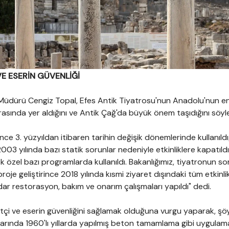
VE ESERİN GÜVENLİĞİ
 Müdürü Cengiz Topal, Efes Antik Tiyatrosu'nun Anadolu'nun e
arasında yer aldığını ve Antik Çağ'da büyük önem taşıdığını söyle
ce 3. yüzyıldan itibaren tarihin değişik dönemlerinde kullanıldı
"2003 yılında bazı statik sorunlar nedeniyle etkinliklere kapatıldı
k özel bazı programlarda kullanıldı. Bakanlığımız, tiyatronun sor
proje geliştirince 2018 yılında kısmi ziyaret dışındaki tüm etkinli
dar restorasyon, bakım ve onarım çalışmaları yapıldı" dedi.
etçi ve eserin güvenliğini sağlamak olduğuna vurgu yaparak, şö
arında 1960'lı yıllarda yapılmış beton tamamlama gibi uygulama