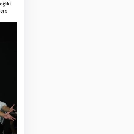
ğlıklı
lere