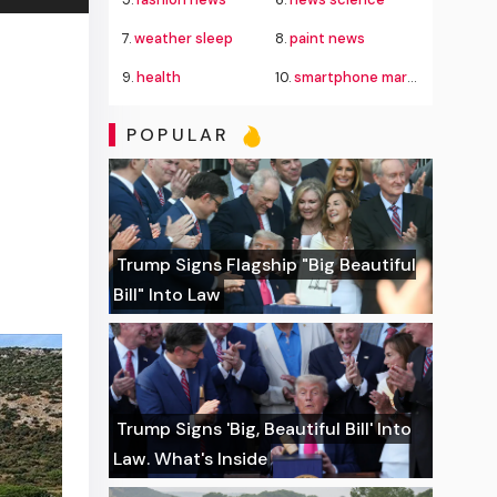
7.
weather sleep
8.
paint news
9.
health
10.
smartphone market
POPULAR
Trump Signs Flagship "Big Beautiful
Bill" Into Law
Trump Signs 'Big, Beautiful Bill' Into
Law. What's Inside