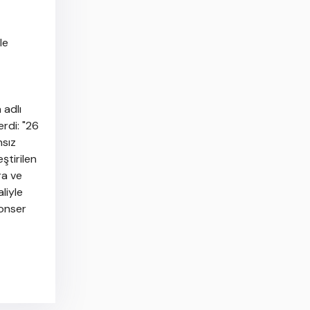
le
 adlı
erdi: "26
nsız
ştirilen
ra ve
liyle
konser