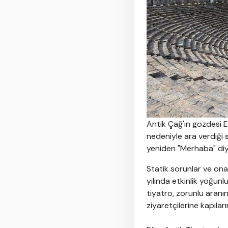
Antik Çağ'ın gözdesi Ef
nedeniyle ara verdiği s
yeniden "Merhaba" di
Statik sorunlar ve ona
yılında etkinlik yoğun
tiyatro, zorunlu aranı
ziyaretçilerine kapılar