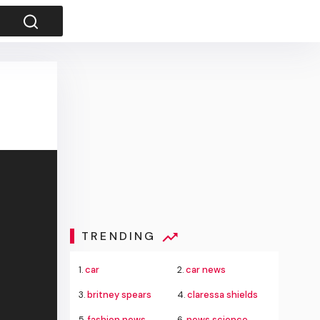
TRENDING
1.
car
2.
car news
3.
britney spears
4.
claressa shields
5.
fashion news
6.
news science