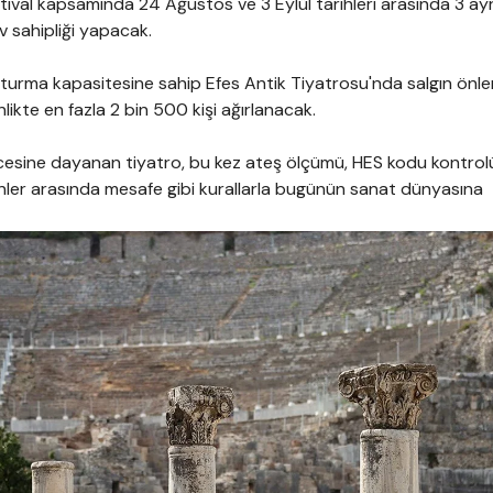
stival kapsamında 24 Ağustos ve 3 Eylül tarihleri arasında 3 ayr
ev sahipliği yapacak.
k oturma kapasitesine sahip Efes Antik Tiyatrosu'nda salgın önle
likte en fazla 2 bin 500 kişi ağırlanacak.
ncesine dayanan tiyatro, bu kez ateş ölçümü, HES kodu kontrolü, 
nler arasında mesafe gibi kurallarla bugünün sanat dünyasına