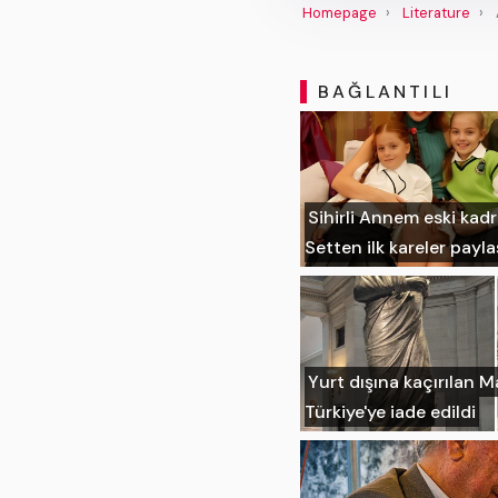
Homepage
Literature
BAĞLANTILI
Sihirli Annem eski kad
Setten ilk kareler payla
Yurt dışına kaçırılan M
Türkiye'ye iade edildi