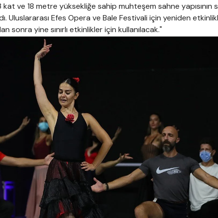
 kat ve 18 metre yüksekliğe sahip muhteşem sahne yapısının sa
dı. Uluslararası Efes Opera ve Bale Festivali için yeniden etkinlik
 sonra yine sınırlı etkinlikler için kullanılacak."