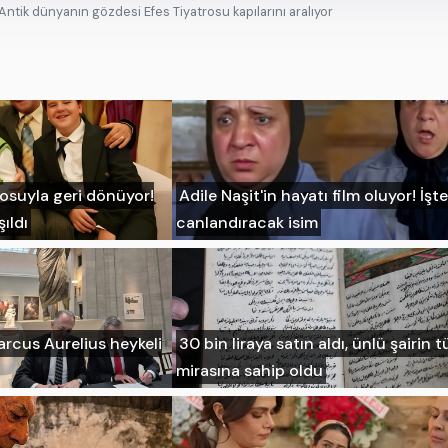
Antik dünyanın gözdesi Efes Tiyatrosu kapılarını aralıyor
rosuyla geri dönüyor!
Adile Naşit'in hayatı film oluyor! İşte
şıldı
canlandıracak isim
arcus Aurelius heykeli
30 bin liraya satın aldı, ünlü şairin 
mirasına sahip oldu