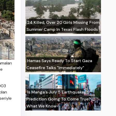
24 Killed, Over 20 Girls Missing From
Summer Camp In Texas Flash Floods
Hamas Says Ready To Start Gaza
amaları
Ceasefire Talks "Immediately"
le
2003
Is Manga's July 5 Earthquake
ılan
seriyle
Prediction Going To Come True?
What We Know