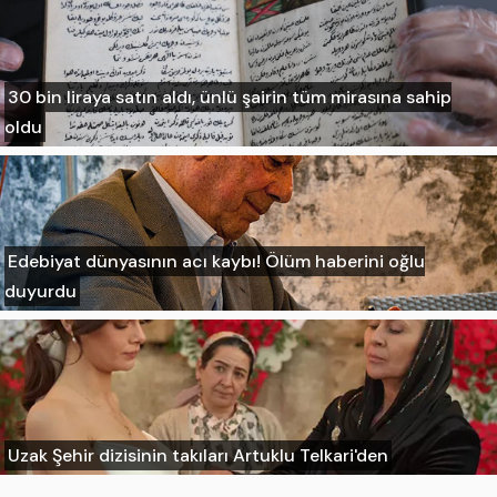
30 bin liraya satın aldı, ünlü şairin tüm mirasına sahip
oldu
Edebiyat dünyasının acı kaybı! Ölüm haberini oğlu
duyurdu
Uzak Şehir dizisinin takıları Artuklu Telkari'den