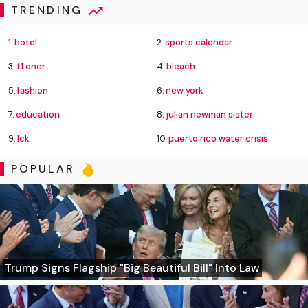
TRENDING
1.
hotel
2.
sports calendar
3.
t1 oner
4.
bleach
5.
fashion
6.
new york
7.
education
8.
julian newman sister
9.
lck
10.
puerto rico water crisis
POPULAR
Trump Signs Flagship "Big Beautiful Bill" Into Law