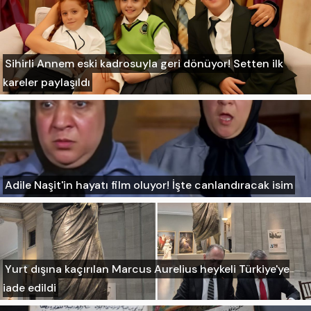
Sihirli Annem eski kadrosuyla geri dönüyor! Setten ilk
kareler paylaşıldı
Adile Naşit'in hayatı film oluyor! İşte canlandıracak isim
Yurt dışına kaçırılan Marcus Aurelius heykeli Türkiye'ye
iade edildi