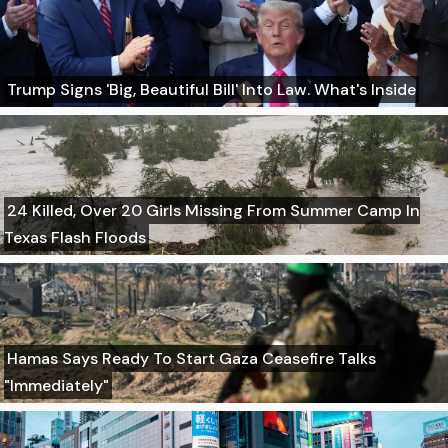
Trump Signs 'Big, Beautiful Bill' Into Law. What's Inside
24 Killed, Over 20 Girls Missing From Summer Camp In
Texas Flash Floods
Hamas Says Ready To Start Gaza Ceasefire Talks
"Immediately"