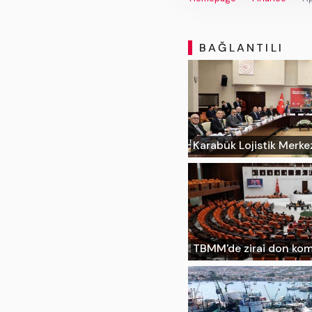
BAĞLANTILI
Karabük Lojistik Merke
TBMM'de zirai don ko