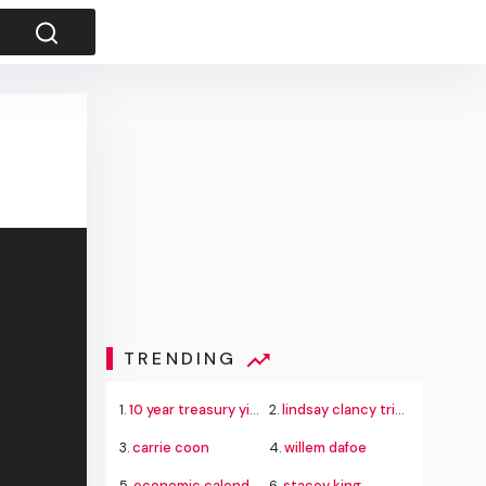
TRENDING
1.
10 year treasury yield
2.
lindsay clancy trial today
3.
carrie coon
4.
willem dafoe
5.
economic calendar
6.
stacey king