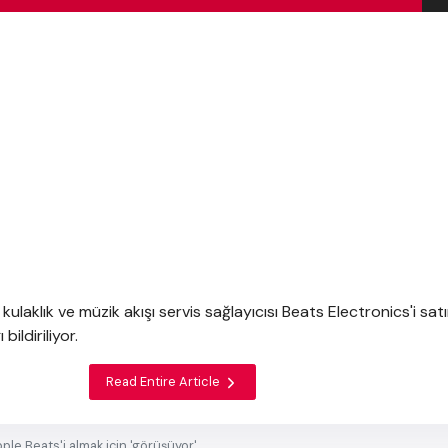
 kulaklık ve müzik akışı servis sağlayıcısı Beats Electronics'i sat
bildiriliyor.
Read Entire Article
ple Beats'i almak için 'görüşüyor'