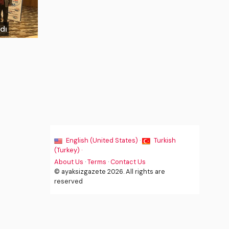
ldı
English (United States) ·
Turkish
(Turkey) ·
About Us
·
Terms
·
Contact Us
© ayaksizgazete 2026. All rights are
reserved