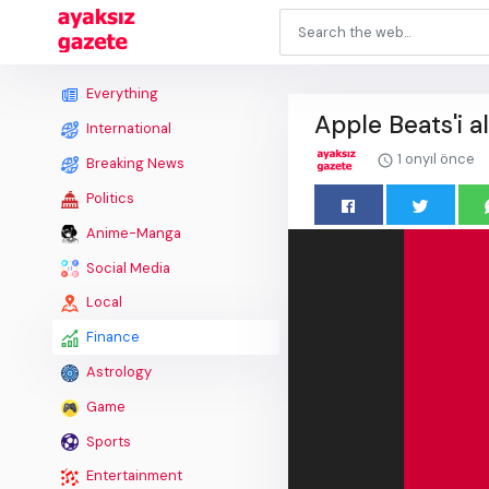
Everything
Apple Beats'i a
International
1 onyıl önce
Breaking News
Politics
Anime-Manga
Social Media
Local
Finance
Astrology
Game
Sports
Entertainment