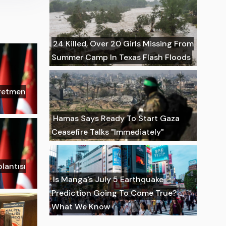
24 Killed, Over 20 Girls Missing From
Summer Camp In Texas Flash Floods
ğretmen
Hamas Says Ready To Start Gaza
Ceasefire Talks "Immediately"
lantısı
Is Manga's July 5 Earthquake
Prediction Going To Come True?
What We Know