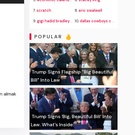
7.
scratch
8.
eric swalwell
9.
gigi hadid bradley cooper boucheron rings
10.
dallas cowboys cheerleaders
POPULAR
Trump Signs Flagship "Big Beautiful
Bill" Into Law
ın almak
Trump Signs 'Big, Beautiful Bill' Into
Law. What's Inside