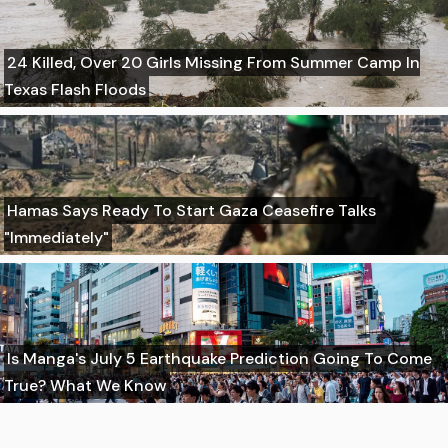
24 Killed, Over 20 Girls Missing From Summer Camp In
Texas Flash Floods
Hamas Says Ready To Start Gaza Ceasefire Talks
"Immediately"
Is Manga's July 5 Earthquake Prediction Going To Come
True? What We Know