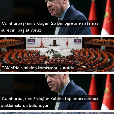
Cumhurbaşkanı Erdoğan: 25 bin öğretmen ataması
sürecini başlatıyoruz
TBMM'de zirai don komisyonu kuruldu
Cumhurbaşkanı Erdoğan Kabine toplantısı sonrası
açıklamalarda bulunuyor