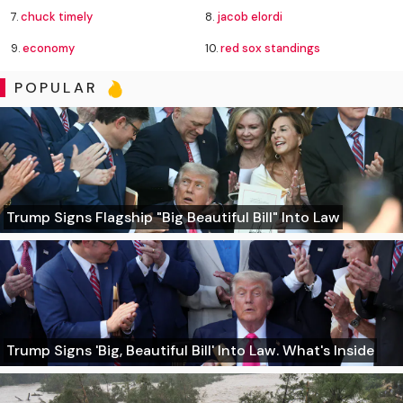
7.
chuck timely
8.
jacob elordi
9.
economy
10.
red sox standings
POPULAR
Trump Signs Flagship "Big Beautiful Bill" Into Law
Trump Signs 'Big, Beautiful Bill' Into Law. What's Inside