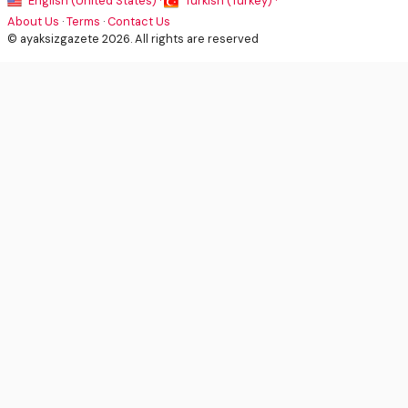
English (United States) ·
Turkish (Turkey) ·
About Us
·
Terms
·
Contact Us
© ayaksizgazete 2026. All rights are reserved