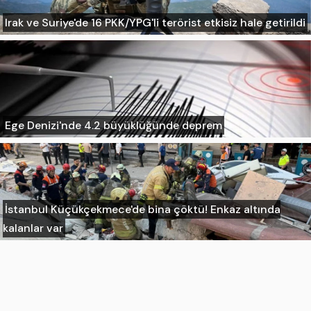
Irak ve Suriye'de 16 PKK/YPG'li terörist etkisiz hale getirildi
Ege Denizi'nde 4.2 büyüklüğünde deprem
İstanbul Küçükçekmece'de bina çöktü! Enkaz altında
kalanlar var