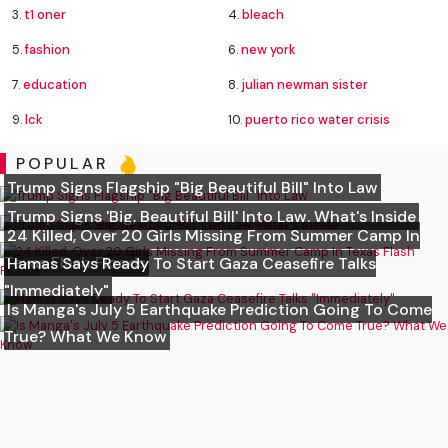
3.
t1 oner
4.
bleach
5.
fashion
6.
new york
7.
education
8.
julian newman sister
9.
lck
10.
puerto rico water crisis
POPULAR
Trump Signs Flagship "Big Beautiful Bill" Into Law
Trump Signs 'Big, Beautiful Bill' Into Law. What's Inside
24 Killed, Over 20 Girls Missing From Summer Camp In
Texas Flash Floods
Hamas Says Ready To Start Gaza Ceasefire Talks
"Immediately"
Is Manga's July 5 Earthquake Prediction Going To Come
True? What We Know