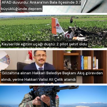
AFAD duyurdu: Ankara'nın Bala ilçesinde 3.7
büyüklüğünde deprem
Kayseri'de eğitim uçağı düştü: 2 pilot şehit oldu
Gözaltına alınan Hakkari Belediye Başkanı Akış görevden
alındı, yerine Hakkari Valisi Ali Çelik atandı