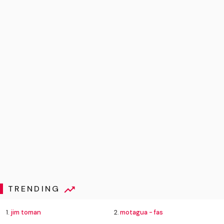
TRENDING
1.
jim toman
2.
motagua - fas