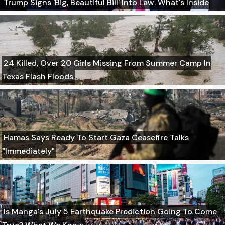
Trump Signs 'Big, Beautiful Bill' Into Law. What's Inside
24 Killed, Over 20 Girls Missing From Summer Camp In
Texas Flash Floods
Hamas Says Ready To Start Gaza Ceasefire Talks
"Immediately"
Is Manga's July 5 Earthquake Prediction Going To Come