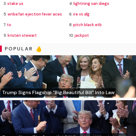
3.
stake us
4.
lightning san diego
5.
wnba fan ejection fever aces
6.
ire vs afg
7.
to
8.
pitch black etb
9.
kristen stewart
10.
jackpot
POPULAR
Trump Signs Flagship "Big Beautiful Bill" Into Law