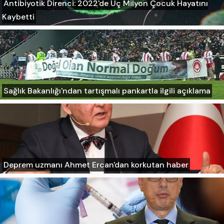
Antibiyotik Direnci: 2022'de Üç Milyon Çocuk Hayatını
Kaybetti
Sağlık Bakanlığı'ndan tartışmalı pankartla ilgili açıklama
Deprem uzmanı Ahmet Ercan'dan korkutan haber