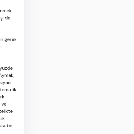
dönmek
şı da
un gerek
n
 yüzde
 Aymak,
siyasi
stematik
ürk
a ve
telikte
lik
sı, bir