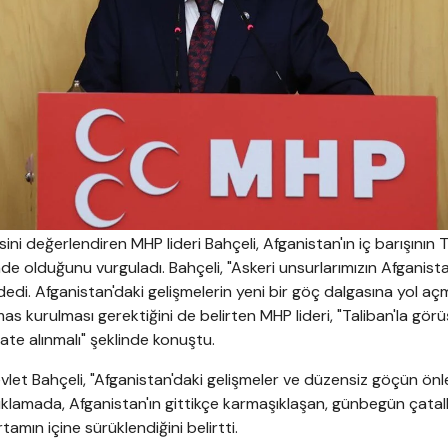
esini değerlendiren MHP lideri Bahçeli, Afganistan'ın iç barışının 
e olduğunu vurguladı. Bahçeli, "Askeri unsurlarımızın Afganistan
edi. Afganistan'daki gelişmelerin yeni bir göç dalgasına yol a
mas kurulması gerektiğini de belirten MHP lideri, "Taliban'la gö
ate alınmalı" şeklinde konuştu.
let Bahçeli, "Afganistan'daki gelişmeler ve düzensiz göçün ön
lı açıklamada, Afganistan'ın gittikçe karmaşıklaşan, günbegün çata
rtamın içine sürüklendiğini belirtti.