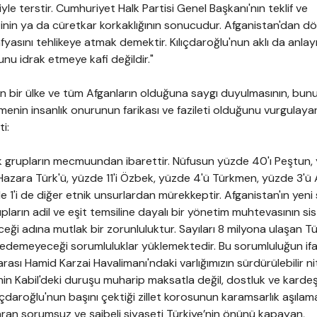
le terstir. Cumhuriyet Halk Partisi Genel Başkanı'nın teklif ve
tinin ya da cüretkar korkaklığının sonucudur. Afganistan'dan 
sını tehlikeye atmak demektir. Kılıçdaroğlu'nun aklı da anlayı
unu idrak etmeye kafi değildir."
n bir ülke ve tüm Afganların olduğuna saygı duyulmasının, bun
tmenin insanlık onurunun farikası ve fazileti olduğunu vurgulaya
i:
nik grupların mecmuundan ibarettir. Nüfusun yüzde 40'ı Peştun,
 Hazara Türk'ü, yüzde 11'i Özbek, yüzde 4'ü Türkmen, yüzde 3'ü
e 1'i de diğer etnik unsurlardan mürekkeptir. Afganistan'ın yeni 
ların adil ve eşit temsiline dayalı bir yönetim muhtevasının si
ceği adına mutlak bir zorunluluktur. Sayıları 8 milyona ulaşan T
ar edemeyeceği sorumluluklar yüklemektedir. Bu sorumluluğun if
rarası Hamid Karzai Havalimanı'ndaki varlığımızın sürdürülebilir ni
'nin Kabil'deki duruşu muharip maksatla değil, dostluk ve kardeş
ıçdaroğlu'nun başını çektiği zillet korosunun karamsarlık aşılama
aran sorumsuz ve şaibeli siyaseti Türkiye’nin önünü kapayan,