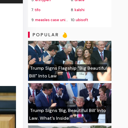
7.
tifo
8.
kalshi
9.
measles case universal studios hollywood
10.
ubisoft
POPULAR
Trump Signs Flagship "Big Beautiful
Bill" Into Law
Trump Signs 'Big, Beautiful Bill' Into
Law. What's Inside