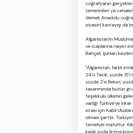
coğrafyanın gerçekleriy
temennileri ya cehale
demek Anadolu coğrafya
siyaset kavrayışı da b
Afganistan'ın Müslüma
ve icaplarına riayet e
Bahçeli, şunları kaydett
"Afganistan, farklı et
24'ü Tacik, yüzde 15'i
yüzde 2'si Beluci, yüzd
tasarımında bütün grup
teşekkülü ülkenin gele
varlığı Türkiye'ye ink
icrası için Kabil Ulusla
olması şarttır. Türkiye
temeliyle matuftur. Kıl
kaşık suda fırtına kop