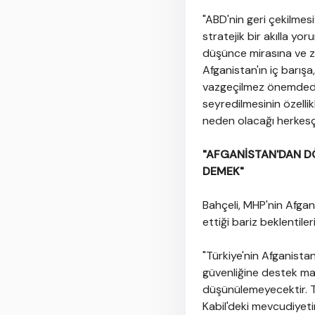
"ABD'nin geri çekilmes
stratejik bir akılla y
düşünce mirasına ve ze
Afganistan'ın iç barışa
vazgeçilmez önemdedir.
seyredilmesinin özellikl
neden olacağı herkesçe
"AFGANİSTAN'DAN 
DEMEK"
Bahçeli, MHP'nin Afgan
ettiği bariz beklentileri
"Türkiye'nin Afganistan
güvenliğine destek mahi
düşünülemeyecektir. Tür
Kabil'deki mevcudiyeti