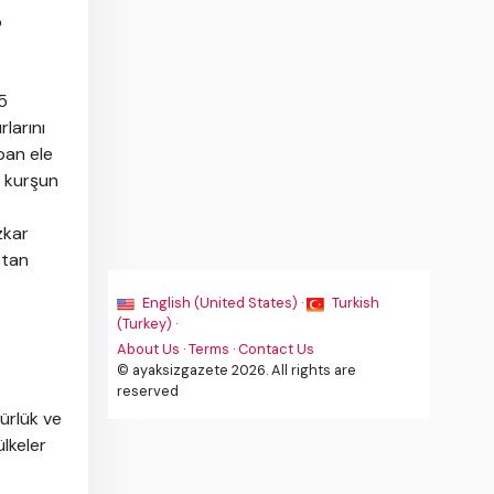
p
5
larını
ban ele
r kurşun
zkar
stan
English (United States) ·
Turkish
(Turkey) ·
About Us
·
Terms
·
Contact Us
© ayaksizgazete 2026. All rights are
reserved
ürlük ve
lkeler