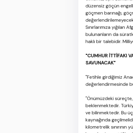
düzensiz göçün engell
göçmen barınağı, göç
değerlendirilemeyecekt
Sınırlarımıza yığılan A
bulunanların da süratle
haklı bir talebidir. Mil
"CUMHUR İTTİFAKI 
SAVUNACAK"
"Fetihle girdiğimiz A
değerlendirmesinde bul
"Önümüzdeki süreçte, 1
beklenmektedir. Türkiy
ve bilinmektedir. Bu ü
kaynağında geçilmelidir
kilometrelik sınırının 