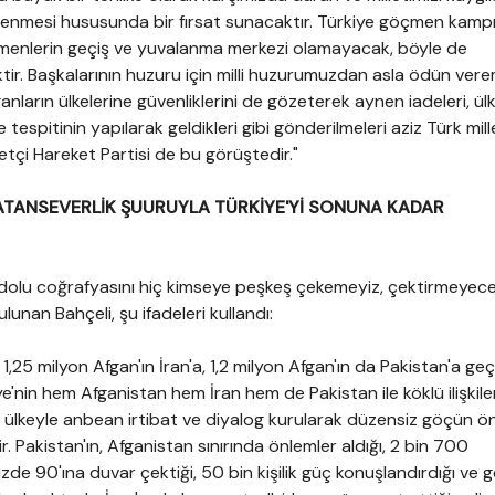
enmesi hususunda bir fırsat sunacaktır. Türkiye göçmen kampı
menlerin geçiş ve yuvalanma merkezi olamayacak, böyle de
ir. Başkalarının huzuru için milli huzurumuzdan asla ödün vere
fganların ülkelerine güvenliklerini de gözeterek aynen iadeleri, ü
 tespitinin yapılarak geldikleri gibi gönderilmeleri aziz Türk mill
liyetçi Hareket Partisi de bu görüştedir."
VATANSEVERLİK ŞUURUYLA TÜRKİYE'Yİ SONUNA KADAR
nadolu coğrafyasını hiç kimseye peşkeş çekemeyiz, çektirmeyece
unan Bahçeli, şu ifadeleri kullandı:
,25 milyon Afgan'ın İran'a, 1,2 milyon Afgan'ın da Pakistan'a ge
e'nin hem Afganistan hem İran hem de Pakistan ile köklü ilişkiler
ç ülkeyle anbean irtibat ve diyalog kurularak düzensiz göçün 
. Pakistan'ın, Afganistan sınırında önlemler aldığı, 2 bin 700
yüzde 90'ına duvar çektiği, 50 bin kişilik güç konuşlandırdığı ve