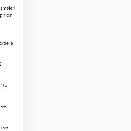
işmeleri
in bir
ditlere
K
arzu
 ve
n ve