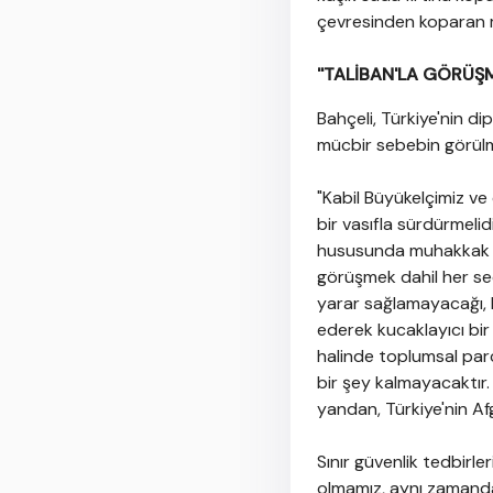
çevresinden koparan m
''TALİBAN'LA GÖRÜŞ
Bahçeli, Türkiye'nin d
mücbir sebebin görülm
"Kabil Büyükelçimiz ve 
bir vasıfla sürdürmeli
hususunda muhakkak sur
görüşmek dahil her seç
yarar sağlamayacağı, b
ederek kucaklayıcı bir
halinde toplumsal par
bir şey kalmayacaktır. 
yandan, Türkiye'nin A
Sınır güvenlik tedbirl
olmamız, aynı zamanda 