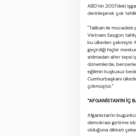
ABD'nin 2001'deki işgal
derinleşerek çok tehlik
"Taliban ile mücadele 
Vietnam Saygon tahliy
bu ülkeden çekmiştir. 
geçirdiği hiçbir mesku
atılmadan altın tepsi 
dönemlerde, benzerler
eğilimin kuşkusuz bedel
Cumhurbaşkanı ülkeden
çökmüştür."
"AFGANİSTAN'IN İÇ 
Afganistan'ın bugünkü
demokrasi getirme idd
olduğuna dikkati çeken 