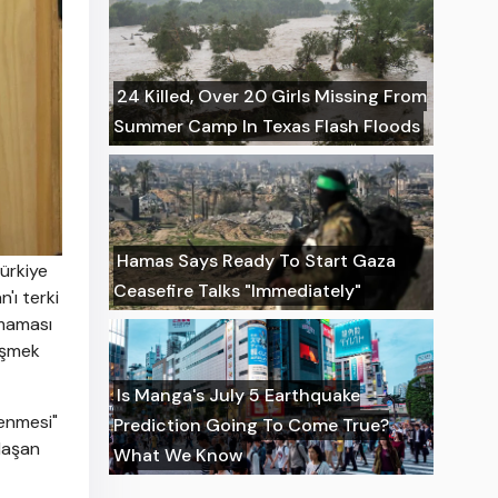
24 Killed, Over 20 Girls Missing From
Summer Camp In Texas Flash Floods
Hamas Says Ready To Start Gaza
Türkiye
Ceasefire Talks "Immediately"
'ı terki
çmaması
rüşmek
Is Manga's July 5 Earthquake
lenmesi"
Prediction Going To Come True?
llaşan
What We Know