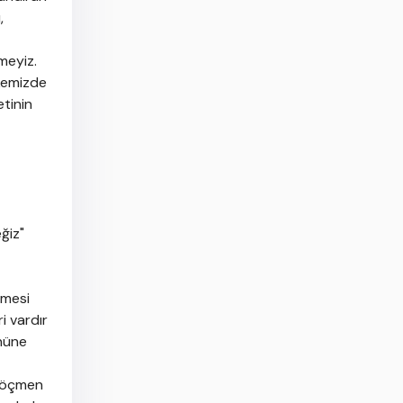
,
meyiz.
lkemizde
etinin
ğiz"
çmesi
i vardır
önüne
 göçmen