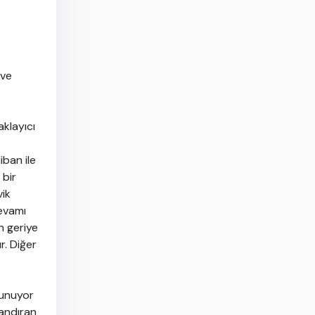
 ve
aklayıcı
iban ile
 bir
vik
devamı
n geriye
r. Diğer
lunuyor
landıran