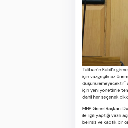
Taliban'ın Kabil'e girm
için vazgeçilmez önemd
düşünülemeyecektir" d
için yeni yönetimle te
dahil her seçenek dikk
MHP Genel Başkanı Dev
ile ilgili yaptığı yazı
belirsiz ve kaotik bir o