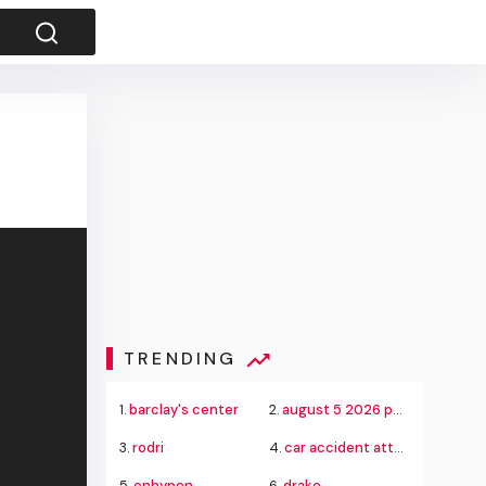
TRENDING
1.
barclay's center
2.
august 5 2026 powerball jackpot
3.
rodri
4.
car accident attorney
5.
enhypen
6.
drake