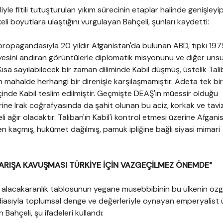
iyle fitili tutuşturulan yıkım sürecinin etaplar halinde genişleyi
eli boyutlara ulaştığını vurgulayan Bahçeli, şunları kaydetti:
propagandasıyla 20 yıldır Afganistan'da bulunan ABD, tıpkı 197
esini andıran görüntülerle diplomatik misyonunu ve diğer unsur
Kısa sayılabilecek bir zaman diliminde Kabil düşmüş, üstelik Tali
n mahalde herhangi bir direnişle karşılaşmamıştır. Adeta tek bi
içinde Kabil teslim edilmiştir. Geçmişte DEAŞ'ın müessir olduğu
ine Irak coğrafyasında da şahit olunan bu aciz, korkak ve tavi
i ağır olacaktır. Taliban'ın Kabil'i kontrol etmesi üzerine Afgani
 kaçmış, hükümet dağılmış, pamuk ipliğine bağlı siyasi mimari
BARIŞA KAVUŞMASI TÜRKİYE İÇİN VAZGEÇİLMEZ ÖNEMDE"
 alacakaranlık tablosunun yegane müsebbibinin bu ülkenin özg
iasıyla toplumsal denge ve değerleriyle oynayan emperyalist ü
Bahçeli, şu ifadeleri kullandı: