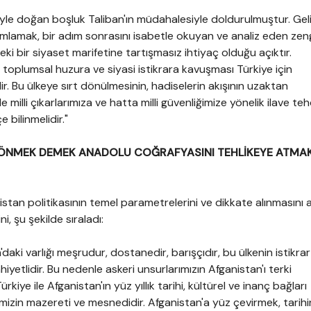
iyle doğan boşluk Taliban'ın müdahalesiyle doldurulmuştur. Gel
orumlamak, bir adım sonrasını isabetle okuyan ve analiz eden zeng
ki bir siyaset marifetine tartışmasız ihtiyaç olduğu açıktır.
, toplumsal huzura ve siyasi istikrara kavuşması Türkiye için
 Bu ülkeye sırt dönülmesinin, hadiselerin akışının uzaktan
e milli çıkarlarımıza ve hatta milli güvenliğimize yönelik ilave teh
 bilinmelidir."
DÖNMEK DEMEK ANADOLU COĞRAFYASINI TEHLİKEYE ATMA
istan politikasının temel parametrelerini ve dikkate alınmasını 
ni, şu şekilde sıraladı:
'daki varlığı meşrudur, dostanedir, barışçıdır, bu ülkenin istikrar
yetlidir. Bu nedenle askeri unsurlarımızın Afganistan'ı terki
kiye ile Afganistan'ın yüz yıllık tarihi, kültürel ve inanç bağları
mizin mazereti ve mesnedidir. Afganistan'a yüz çevirmek, tarihi