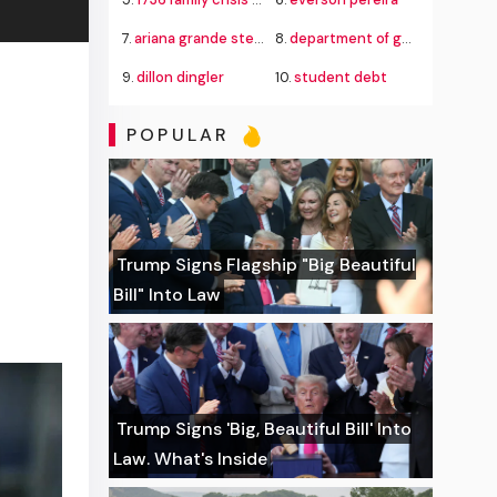
7.
ariana grande stepping back
8.
department of government efficiency
9.
dillon dingler
10.
student debt
POPULAR
Trump Signs Flagship "Big Beautiful
Bill" Into Law
Trump Signs 'Big, Beautiful Bill' Into
Law. What's Inside