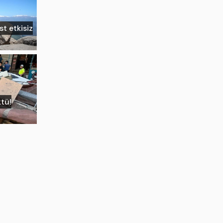
st etkisiz
tü!