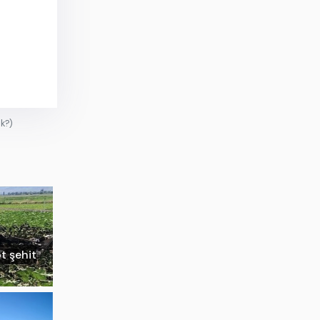
k?)
ot şehit