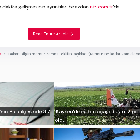
 dakika gelişmesinin ayrıntıları birazdan
ntv.com.tr
'de...
Read Entire Article
s
Bakan Bilgin memur zammı teklifini açıkladı (Memur ne kadar zam alaca
ın Bala ilçesinde 3.7
Kayseri'de eğitim uçağı düştü: 2 pil
oldu