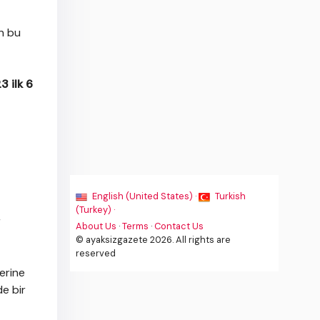
n bu
3 ilk 6
English (United States) ·
Turkish
(Turkey) ·
r
About Us
·
Terms
·
Contact Us
© ayaksizgazete 2026. All rights are
reserved
erine
de bir