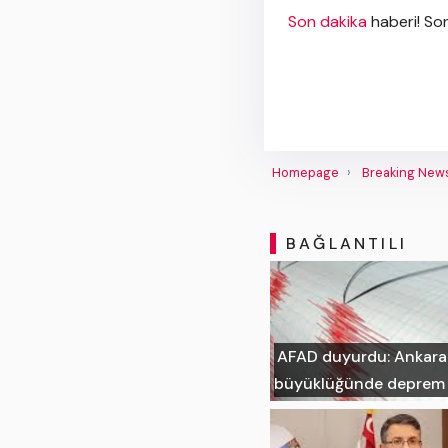
Son dakika
haberi! Son
Homepage
Breaking New
BAĞLANTILI
AFAD duyurdu: Ankara'n
büyüklüğünde deprem