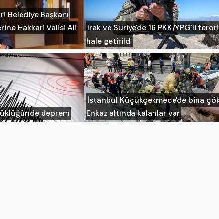
ri Belediye Başkanı
rine Hakkari Valisi Ali
Irak ve Suriye'de 16 PKK/YPG'li teröri
hale getirildi
İstanbul Küçükçekmece'de bina çök
üyüklüğünde deprem
Enkaz altında kalanlar var