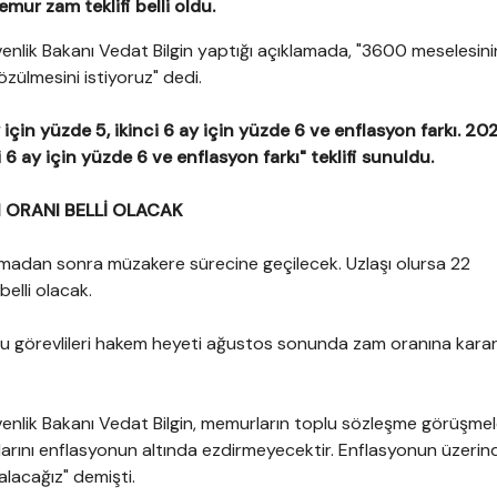
emur zam teklifi belli oldu.
enlik Bakanı Vedat Bilgin yaptığı açıklamada, "3600 meselesini
zülmesini istiyoruz" dedi.
ay için yüzde 5, ikinci 6 ay için yüzde 6 ve enflasyon farkı. 202
i 6 ay için yüzde 6 ve enflasyon farkı" teklifi sunuldu.
 ORANI BELLİ OLACAK
adan sonra müzakere sürecine geçilecek. Uzlaşı olursa 22
elli olacak.
 görevlileri hakem heyeti ağustos sonunda zam oranına kara
enlik Bakanı Vedat Bilgin, memurların toplu sözleşme görüşmel
şanlarını enflasyonun altında ezdirmeyecektir. Enflasyonun üzerin
lacağız" demişti.