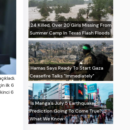
24 Killed, Over 20 Girls Missing From
Summer Camp In Texas Flash Floods
Hamas Says Ready To Start Gaza
Ceasefire Talks "Immediately"
çıkladı.
n ilk 6
ikinci 6
Is Manga's July 5 Earthquake
Prediction Going To Come True?
What We Know