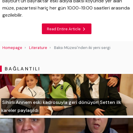
Bayburt'un Bayraktar eski adıyla Baksı köyünde yer alan
müze, pazartesi hariç her gün 10.00-19.00 saatleri arasında
gezilebilir.
Read Entire Article
Homepage
Literature
Baksı Müzesi'nden iki yeni sergi
BAĞLANTILI
Sihirli Annem eski kadrosuyla geri dönüyor! Setten ilk
kareler paylaşıldı