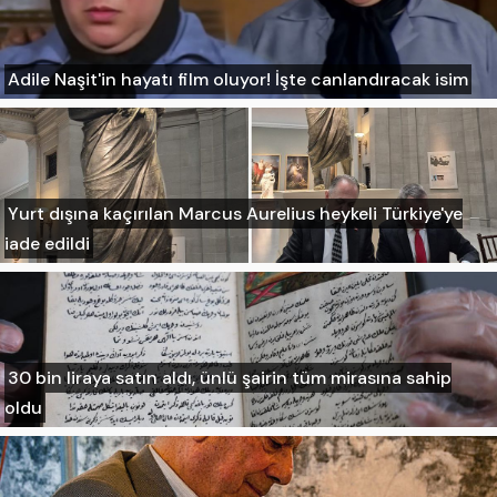
Adile Naşit'in hayatı film oluyor! İşte canlandıracak isim
Yurt dışına kaçırılan Marcus Aurelius heykeli Türkiye'ye
iade edildi
30 bin liraya satın aldı, ünlü şairin tüm mirasına sahip
oldu