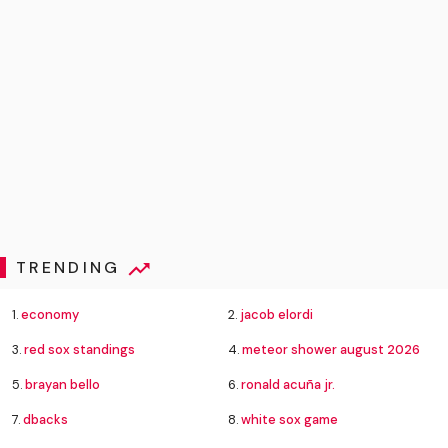
TRENDING
1.
economy
2.
jacob elordi
3.
red sox standings
4.
meteor shower august 2026
5.
brayan bello
6.
ronald acuña jr.
7.
dbacks
8.
white sox game