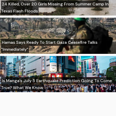
24 Killed, Over 20 Girls Missing From Summer Camp In
Texas Flash Floods
Hamas Says Ready To Start Gaza Ceasefire Talks
"Immediately"
Is Manga's July 5 Earthquake Prediction Going To Come
True? What We Know