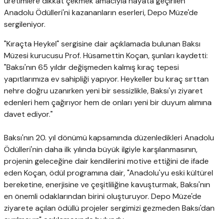
üretimlere dikkat çekmek amacıyla hayata geçirilen
Anadolu Ödülleri'ni kazananların eserleri, Depo Müze'de
sergileniyor.
"Kıraçta Heykel" sergisine dair açıklamada bulunan Baksı
Müzesi kurucusu Prof. Hüsamettin Koçan, şunları kaydetti:
"Baksı'nın 65 yıldır değişmeden kalmış kıraç tepesi
yapıtlarımıza ev sahipliği yapıyor. Heykeller bu kıraç sırttan
nehre doğru uzanırken yeni bir sessizlikle, Baksı'yı ziyaret
edenleri hem çağırıyor hem de onları yeni bir duyum alımına
davet ediyor."
Baksı'nın 20. yıl dönümü kapsamında düzenledikleri Anadolu
Ödülleri'nin daha ilk yılında büyük ilgiyle karşılanmasının,
projenin geleceğine dair kendilerini motive ettiğini de ifade
eden Koçan, ödül programına dair, "Anadolu'yu eski kültürel
bereketine, enerjisine ve çeşitliliğine kavuşturmak, Baksı'nın
en önemli odaklarından birini oluşturuyor. Depo Müze'de
ziyarete açılan ödüllü projeler sergimizi gezmeden Baksı'dan