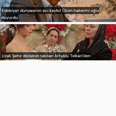
Edebiyat dünyasının acı kaybı! Ölüm haberini oğlu
duyurdu
Uzak Şehir dizisinin takıları Artuklu Telkari'den