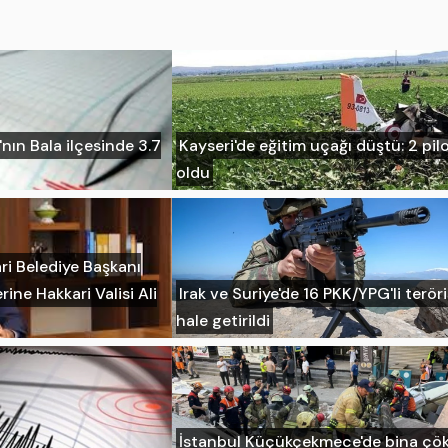
ın Bala ilçesinde 3.7
Kayseri'de eğitim uçağı düştü: 2 pil
oldu
ri Belediye Başkanı
rine Hakkari Valisi Ali
Irak ve Suriye'de 16 PKK/YPG'li teröri
hale getirildi
İstanbul Küçükçekmece'de bina çök