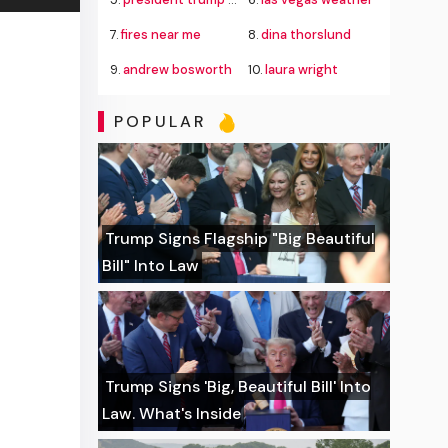
7.
fires near me
8.
dina thorslund
9.
andrew bosworth
10.
laura wright
POPULAR
Trump Signs Flagship "Big Beautiful
Bill" Into Law
Trump Signs 'Big, Beautiful Bill' Into
Law. What's Inside