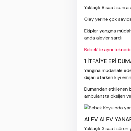
Yaklaşık 8 saat sonra 
Olay yerine çok sayıda 
Ekipler yangına müdah
anda alevler sardı.
Bebek'te aynı teknede
1 İTFAİYE ERİ DU
Yangına müdahale eden 
dışarı atarken kıyı em
Dumandan etkilenen bir 
ambulansta oksijen ver
ALEV ALEV YANA
Yaklaşık 3 saat süren