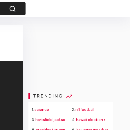
TRENDING
1.
science
2.
nfl football
3.
hartsfield jackson delta flight emergency
4.
hawaii election results
5.
president trump guinness fireworks record
6.
las vegas weather