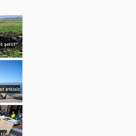
ot şehit
st etkisiz
tü!