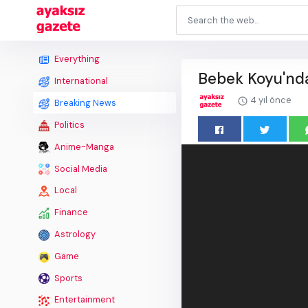
Everything
Bebek Koyu'nda
International
4 yıl önce
Breaking News
Politics
Anime-Manga
Social Media
Local
Finance
Astrology
Game
Sports
Entertainment