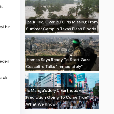
ı.
24 Killed, Over 20 Girls Missing From
yi bir
Summer Camp In Texas Flash Floods
Hamas Says Ready To Start Gaza
kneden
Ceasefire Talks "Immediately"
larak
Is Manga's July 5 Earthquake
Prediction Going To Come True?
What We Know