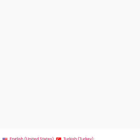
English (United States) ·
Turkish (Turkey) ·