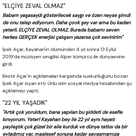
"ELÇİYE ZEVAL OLMAZ"
Babam yaşasaydı gösterilecek saygı ve özen neyse şimdi
de onu talep ediyorum. Daha çook şey var ama bu kadarı
yeterli. ELÇİYE ZEVAL OLMAZ. Burada babamı seven
herkes GERÇEK enerjisi çalışsın yazarsa çok sevinirim"
İpek Açar, Kayahan'ın ölümünden 4 yıl sonra 13 Eylül
2019’da müzisyen sevgilisi Alper kömürcü ile dünyaevine
girdi.
Beste Açar'ın açıklamaları karşısında suskunluğunu bozan
İpek Açar isyan etti. Ünlü isim sosyal medya hesabından şu
açıklamayı yaptı;
"22 YIL YAŞADIK"
"Artık çok yoruldum, bana yapılan bu şiddeti de esefle
kınıyorum. Yeter! Kayahan bey ile 22 yıl aynı hayatı
paylaştık çok güzel bir aile kurduk ve dünya tatlısı da bir
evladımız var, maalesef sonuna kadar savaşmamıza