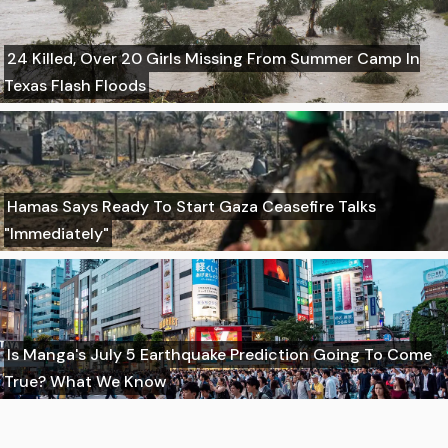
24 Killed, Over 20 Girls Missing From Summer Camp In
Texas Flash Floods
Hamas Says Ready To Start Gaza Ceasefire Talks
"Immediately"
Is Manga's July 5 Earthquake Prediction Going To Come
True? What We Know