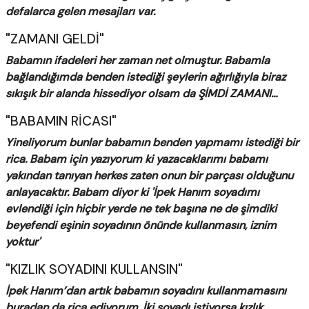
defalarca gelen mesajları var.
"ZAMANI GELDİ"
Babamın ifadeleri her zaman net olmuştur. Babamla
bağlandığımda benden istediği şeylerin ağırlığıyla biraz
sıkışık bir alanda hissediyor olsam da ŞİMDİ ZAMANI…
"BABAMIN RİCASI"
Yineliyorum bunlar babamın benden yapmamı istediği bir
rica. Babam için yazıyorum ki yazacaklarımı babamı
yakından tanıyan herkes zaten onun bir parçası olduğunu
anlayacaktır. Babam diyor ki 'İpek Hanım soyadımı
evlendiği için hiçbir yerde ne tek başına ne de şimdiki
beyefendi eşinin soyadının önünde kullanmasın, iznim
yoktur'
"KIZLIK SOYADINI KULLANSIN"
İpek Hanım’dan artık babamın soyadını kullanmamasını
buradan da rica ediyorum. İki soyadı istiyorsa kızlık