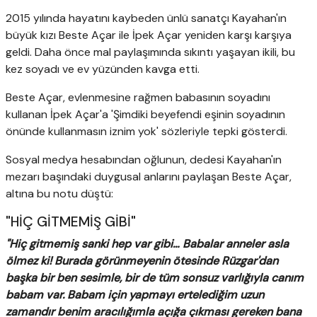
2015 yılında hayatını kaybeden ünlü sanatçı Kayahan'ın
büyük kızı Beste Açar ile İpek Açar yeniden karşı karşıya
geldi. Daha önce mal paylaşımında sıkıntı yaşayan ikili, bu
kez soyadı ve ev yüzünden kavga etti.
Beste Açar, evlenmesine rağmen babasının soyadını
kullanan İpek Açar'a 'Şimdiki beyefendi eşinin soyadının
önünde kullanmasın iznim yok' sözleriyle tepki gösterdi.
Sosyal medya hesabından oğlunun, dedesi Kayahan'ın
mezarı başındaki duygusal anlarını paylaşan Beste Açar,
altına bu notu düştü:
"HİÇ GİTMEMİŞ GİBİ"
"Hiç gitmemiş sanki hep var gibi… Babalar anneler asla
ölmez ki! Burada görünmeyenin ötesinde Rüzgar'dan
başka bir ben sesimle, bir de tüm sonsuz varlığıyla canım
babam var. Babam için yapmayı ertelediğim uzun
zamandır benim aracılığımla açığa çıkması gereken bana