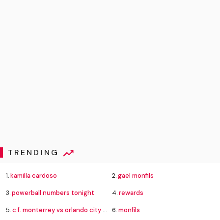
TRENDING
1.
kamilla cardoso
2.
gael monfils
3.
powerball numbers tonight
4.
rewards
5.
c.f. monterrey vs orlando city standings
6.
monfils