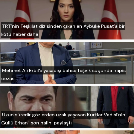
TRT'nin Teşkilat dizisinden çıkarılan Aybüke Pusat'a bir
kötü haber daha
Mehmet Ali Erbil'e yasadışı bahse teşvik suçunda hapis
cezası
Uzun süredir gözlerden uzak yaşayan Kurtlar Vadisi'nin
Güllü Erhan'ı son halini paylaştı