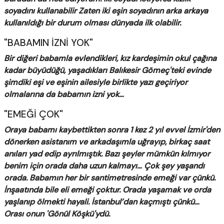
soyadını kullanabilir Zaten iki eşin soyadının arka arkaya
kullanıldığı bir durum olması dünyada ilk olabilir.
"BABAMIN İZNİ YOK"
Bir diğeri babamla evlendikleri, kız kardeşimin okul çağına
kadar büyüdüğü, yaşadıkları Balıkesir Gömeç'teki evinde
şimdiki eşi ve eşinin ailesiyle birlikte yazı geçiriyor
olmalarına da babamın izni yok…
"EMEĞİ ÇOK"
Oraya babamı kaybettikten sonra 1 kez 2 yıl evvel İzmir'den
dönerken asistanım ve arkadaşımla uğrayıp, birkaç saat
anıları yad edip ayrılmıştık. Bazı şeyler mümkün kılmıyor
benim için orada daha uzun kalmayı… Çok şey yaşandı
orada. Babamın her bir santimetresinde emeği var çünkü.
İnşaatında bile eli emeği çoktur. Orada yaşamak ve orda
yaşlanıp ölmekti hayali. İstanbul’dan kaçmıştı çünkü…
Orası onun 'Gönül Köşkü'ydü.