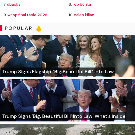
7.
dbacks
8.
rob bonta
9.
wsop final table 2026
10.
caleb kilian
POPULAR
Trump Signs Flagship "Big Beautiful Bill" Into Law
Trump Signs 'Big, Beautiful Bill' Into Law. What's Inside