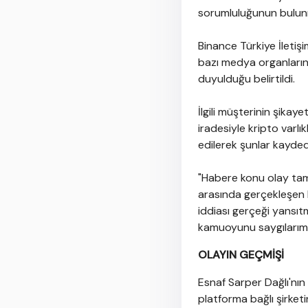
sorumluluğunun bulunm
Binance Türkiye İletiş
bazı medya organların
duyulduğu belirtildi.
İlgili müşterinin şikay
iradesiyle kripto varlı
edilerek şunlar kaydedi
"Habere konu olay tam
arasında gerçekleşen bi
iddiası gerçeği yansıt
kamuoyunu saygılarımızl
OLAYIN GEÇMİŞİ
Esnaf Sarper Dağlı'nın
platforma bağlı şirketi