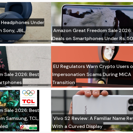
g Headphones Under
m Sony, JBL,
Amazon Great Freedom Sale 2026:
Deals on Smartphones Under Rs. 5
EU Regulators Warn Crypto Users o
 Sale 2026: Best
Impersonation Scams During MiCA
artphones
Transition
 Sale 2026: Best
om Samsung, TCL,
Vivo S2 Review: A Familiar Name Re
aled
With a Curved Display