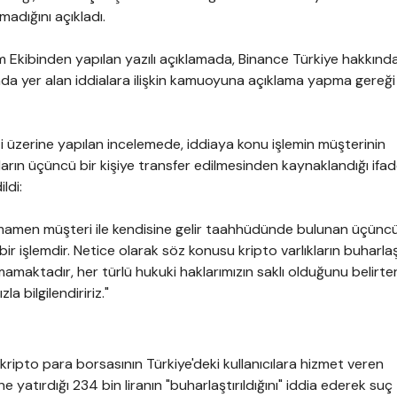
adığını açıkladı.
im Ekibinden yapılan yazılı açıklamada, Binance Türkiye hakkın
da yer alan iddialara ilişkin kamuoyuna açıklama yapma gereği
eti üzerine yapılan incelemede, iddiaya konu işlemin müşterinin
kların üçüncü bir kişiye transfer edilmesinden kaynaklandığı ifa
ldi:
amen müşteri ile kendisine gelir taahhüdünde bulunan üçüncü 
r işlemdir. Netice olarak söz konusu kripto varlıkların buharlaş
mamaktadır, her türlü hukuki haklarımızın saklı olduğunu belirte
a bilgilendiririz."
 kripto para borsasının Türkiye'deki kullanıcılara hizmet veren
ne yatırdığı 234 bin liranın "buharlaştırıldığını" iddia ederek suç