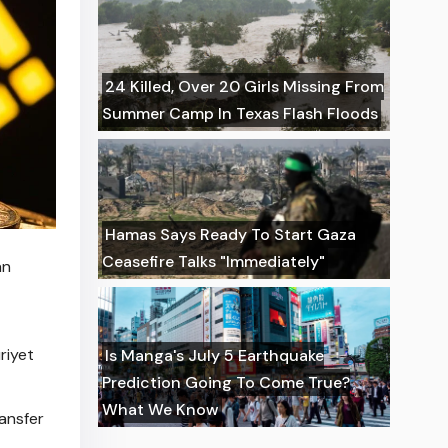
24 Killed, Over 20 Girls Missing From
Summer Camp In Texas Flash Floods
Hamas Says Ready To Start Gaza
Ceasefire Talks "Immediately"
an
riyet
Is Manga's July 5 Earthquake
Prediction Going To Come True?
What We Know
ransfer