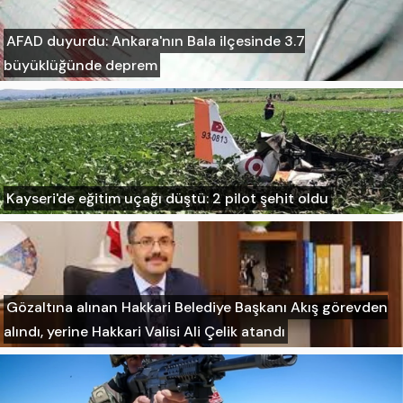
AFAD duyurdu: Ankara'nın Bala ilçesinde 3.7
büyüklüğünde deprem
Kayseri'de eğitim uçağı düştü: 2 pilot şehit oldu
Gözaltına alınan Hakkari Belediye Başkanı Akış görevden
alındı, yerine Hakkari Valisi Ali Çelik atandı