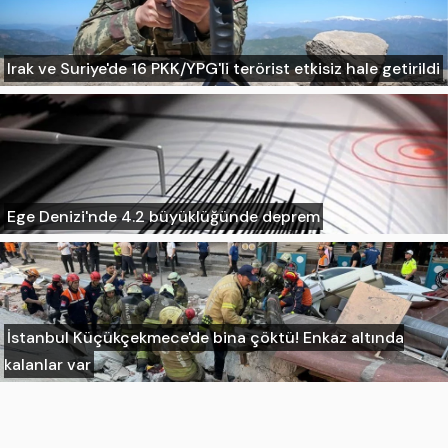
Irak ve Suriye'de 16 PKK/YPG'li terörist etkisiz hale getirildi
Ege Denizi'nde 4.2 büyüklüğünde deprem
İstanbul Küçükçekmece'de bina çöktü! Enkaz altında
kalanlar var