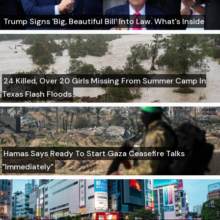
Trump Signs 'Big, Beautiful Bill' Into Law. What's Inside
24 Killed, Over 20 Girls Missing From Summer Camp In
Texas Flash Floods
Hamas Says Ready To Start Gaza Ceasefire Talks
"Immediately"