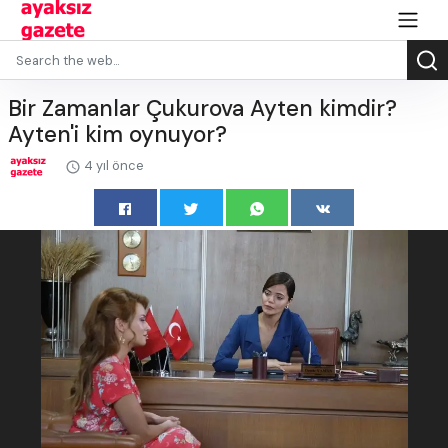
Bir Zamanlar Çukurova Ayten kimdir?
Ayten'i kim oynuyor?
4 yıl önce