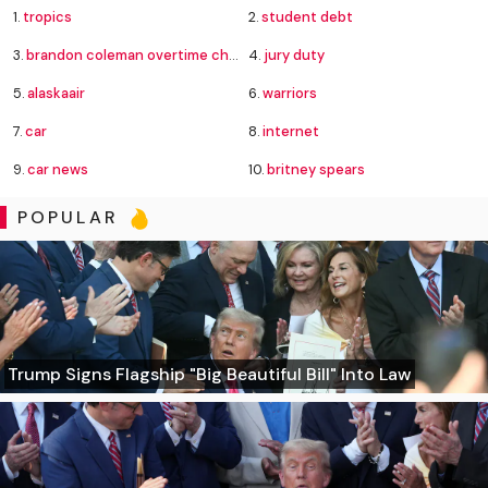
1.
tropics
2.
student debt
3.
brandon coleman overtime charges
4.
jury duty
5.
alaskaair
6.
warriors
7.
car
8.
internet
9.
car news
10.
britney spears
POPULAR
Trump Signs Flagship "Big Beautiful Bill" Into Law