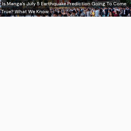
Is Manga's July 5 Earthquake Prediction Going To Come
True? What We Know