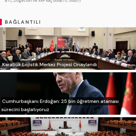
BTC, Dogecoin ve XRP kaç dolar/TL oldu?)
BAĞLANTILI
Karabük Lojistik Merkez Projesi Onaylandı
Cumhurbaşkanı Erdoğan: 25 bin öğretmen ataması
sürecini başlatıyoruz