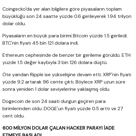
Coingecko'da yer alan bilgilere göre piyasaların toplam
büyüklüğü son 24 saatte yüzde 0.6 gerileyerek 1.94 trilyon
dolar oldu.
Piyasaların en büyük para birimi Bitcoin yüzde 1.5 geriledi.
BTC'nin fiyatı 45 bin 121 dolara indi.
Ethereum cephesinde de benzer bir gerileme görüldü. ETH
yüzde 1.5 değer kaybıyla 3 bin 126 dolara düştü.
Öte yandan Ripple ise yükselişine devam etti. XRP'nin fiyatı
yüzde 9.2 artarak 96 cente çıktı. Böylece XRP uzun süre
sonra yeniden 1 dolar seviyelerine yaklaşmış oldu.
Dogecoin de son 24 saati durgun geçiren para
birimlerinden oldu. DOGE'un fiyatı yüzde 0.5 arttı ve 27
cent oldu.
600 MİLYON DOLAR ÇALAN HACKER PARAYI İADE
ETMEYE BAŞLADI