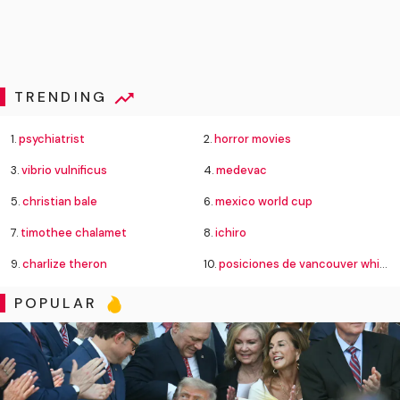
TRENDING
1.
psychiatrist
2.
horror movies
3.
vibrio vulnificus
4.
medevac
5.
christian bale
6.
mexico world cup
7.
timothee chalamet
8.
ichiro
9.
charlize theron
10.
posiciones de vancouver whitecaps contra fútbol club juárez
POPULAR