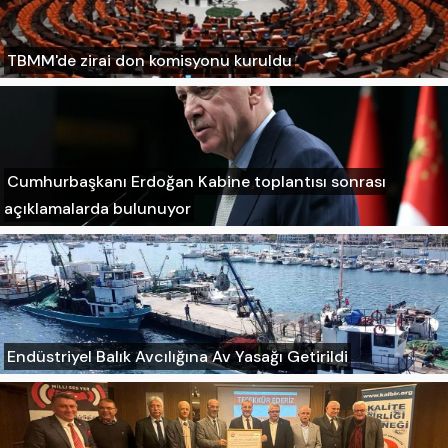
TBMM'de zirai don komisyonu kuruldu
Cumhurbaşkanı Erdoğan Kabine toplantısı sonrası
açıklamalarda bulunuyor
Endüstriyel Balık Avcılığına Av Yasağı Getirildi