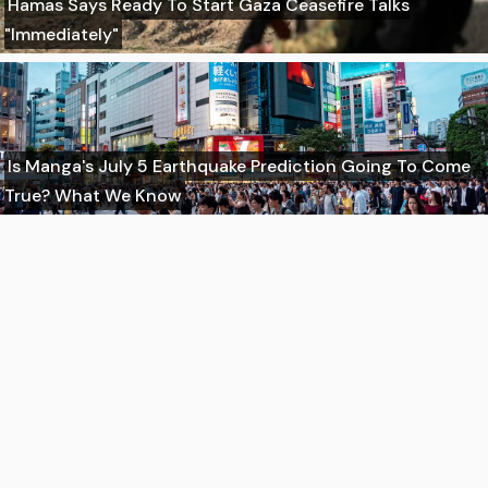
Hamas Says Ready To Start Gaza Ceasefire Talks
"Immediately"
Is Manga's July 5 Earthquake Prediction Going To Come
True? What We Know