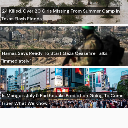
24 Killed, Over 20 Girls Missing From Summer Camp In
Texas Flash Floods
Hamas Says Ready To Start Gaza Ceasefire Talks
"Immediately"
Is Manga's July 5 Earthquake Prediction Going To Come
True? What We Know