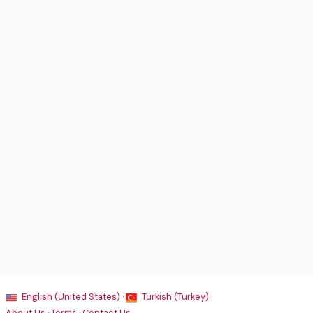
English (United States) ·
Turkish (Turkey) ·
About Us
·
Terms
·
Contact Us