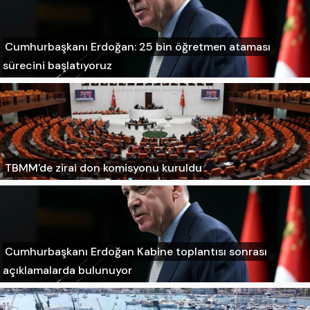
Cumhurbaşkanı Erdoğan: 25 bin öğretmen ataması
sürecini başlatıyoruz
TBMM'de zirai don komisyonu kuruldu
Cumhurbaşkanı Erdoğan Kabine toplantısı sonrası
açıklamalarda bulunuyor