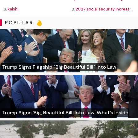
9.
kalshi
10.
2027 social security increase forecast
POPULAR
Trump Signs Flagship "Big Beautiful Bill" Into Law
Trump Signs 'Big, Beautiful Bill' Into Law. What's Inside