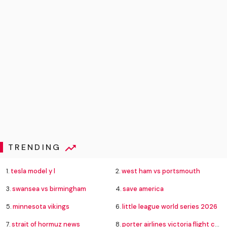
TRENDING
1.
tesla model y l
2.
west ham vs portsmouth
3.
swansea vs birmingham
4.
save america
5.
minnesota vikings
6.
little league world series 2026
7.
strait of hormuz news
8.
porter airlines victoria flight cancelled