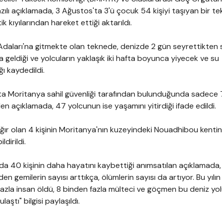
zılı açıklamada, 3 Ağustos'ta 3'ü çocuk 54 kişiyi taşıyan bir t
k kıyılarından hareket ettiği aktarıldı.
daları'na gitmekte olan teknede, denizde 2 gün seyrettikten
geldiği ve yolcuların yaklaşık iki hafta boyunca yiyecek ve su
ı kaydedildi.
ta Moritanya sahil güvenliği tarafından bulunduğunda sadece 7
en açıklamada, 47 yolcunun ise yaşamını yitirdiği ifade edildi.
ır olan 4 kişinin Moritanya'nın kuzeyindeki Nouadhibou kenti
ldirildi.
da 40 kişinin daha hayatını kaybettiği anımsatılan açıklamada,
en gemilerin sayısı arttıkça, ölümlerin sayısı da artıyor. Bu yılı
 fazla insan öldü, 8 binden fazla mülteci ve göçmen bu deniz yo
aştı" bilgisi paylaşıldı.