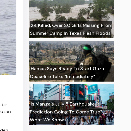
24 Killed, Over 20 Girls Missing From
Summer Camp In Texas Flash Floods
Hamas Says Ready To Start Gaza
Ceasefire Talks "Immediately"
Is Manga's July 5 Earthquake
 bir
 kalan
Prediction Going To Come True?
What We Know
nden