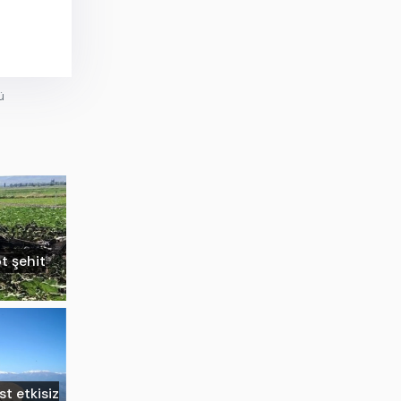
ü
ot şehit
st etkisiz