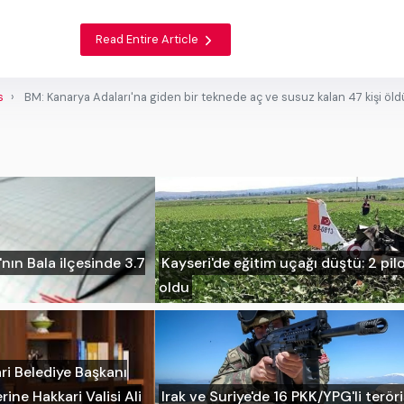
Read Entire Article
s
BM: Kanarya Adaları'na giden bir teknede aç ve susuz kalan 47 kişi öld
ın Bala ilçesinde 3.7
Kayseri'de eğitim uçağı düştü: 2 pil
oldu
ri Belediye Başkanı
rine Hakkari Valisi Ali
Irak ve Suriye'de 16 PKK/YPG'li teröri