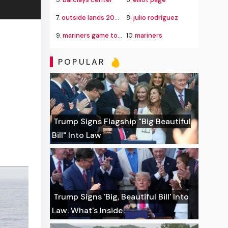
7.
outside lands 2026
8.
julio rodríguez
9.
mariners game today
10.
mariners
POPULAR
Trump Signs Flagship "Big Beautiful
Bill" Into Law
Trump Signs 'Big, Beautiful Bill' Into
Law. What's Inside