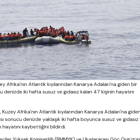
ey Afrika'nın Atlantik kıyılarından Kanarya Adaları'na giden bir
 denizde iki hafta susuz ve gıdasız kalan 47 kişinin hayatını
), Kuzey Afrika'nın Atlantik kıyılarından Kanarya Adaları'na giden
sı sonucu denizde yaklaşık iki hafta boyunca susuz ve gıdasız
ayatını kaybettiğini bildirdi.
lteciler Yüksek Komiserliği (BMMYK) ve Uluslararası Göç Örgütü