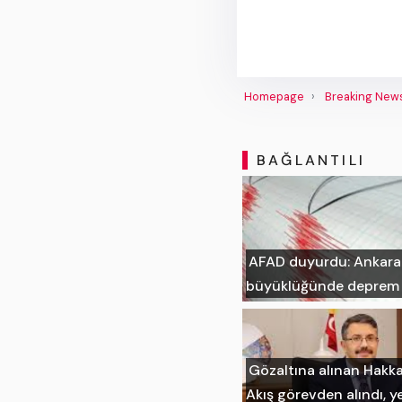
Homepage
Breaking New
BAĞLANTILI
AFAD duyurdu: Ankara'n
büyüklüğünde deprem
Gözaltına alınan Hakka
Akış görevden alındı, ye