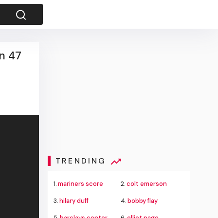
an 47
TRENDING
1.
mariners score
2.
colt emerson
3.
hilary duff
4.
bobby flay
5.
barclays center
6.
elliot page