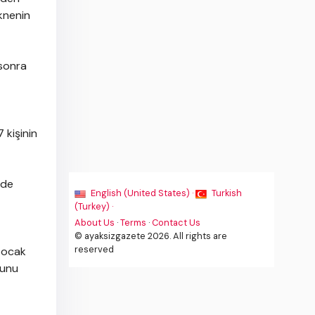
eknenin
 sonra
 kişinin
nde
English (United States) ·
Turkish
(Turkey) ·
About Us
·
Terms
·
Contact Us
© ayaksizgazete 2026. All rights are
reserved
n ocak
lunu