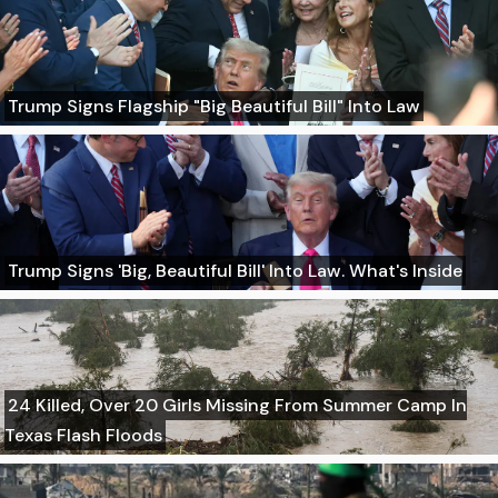
Trump Signs Flagship "Big Beautiful Bill" Into Law
Trump Signs 'Big, Beautiful Bill' Into Law. What's Inside
24 Killed, Over 20 Girls Missing From Summer Camp In
Texas Flash Floods