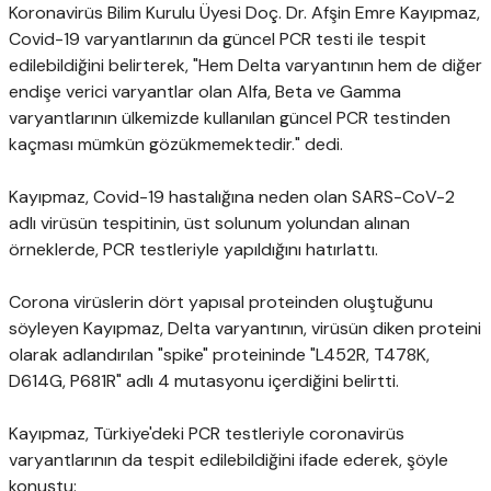
Koronavirüs Bilim Kurulu Üyesi Doç. Dr. Afşin Emre Kayıpmaz,
Covid-19 varyantlarının da güncel PCR testi ile tespit
edilebildiğini belirterek, "Hem Delta varyantının hem de diğer
endişe verici varyantlar olan Alfa, Beta ve Gamma
varyantlarının ülkemizde kullanılan güncel PCR testinden
kaçması mümkün gözükmemektedir." dedi.
Kayıpmaz, Covid-19 hastalığına neden olan SARS-CoV-2
adlı virüsün tespitinin, üst solunum yolundan alınan
örneklerde, PCR testleriyle yapıldığını hatırlattı.
Corona virüslerin dört yapısal proteinden oluştuğunu
söyleyen Kayıpmaz, Delta varyantının, virüsün diken proteini
olarak adlandırılan "spike" proteininde "L452R, T478K,
D614G, P681R" adlı 4 mutasyonu içerdiğini belirtti.
Kayıpmaz, Türkiye'deki PCR testleriyle coronavirüs
varyantlarının da tespit edilebildiğini ifade ederek, şöyle
konuştu: