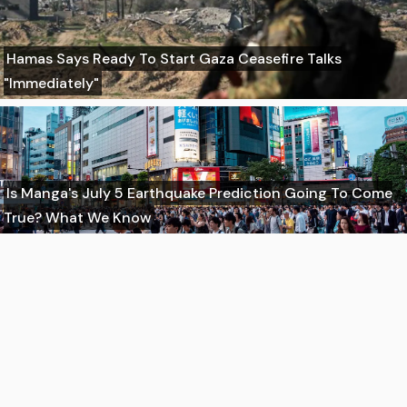
Hamas Says Ready To Start Gaza Ceasefire Talks
"Immediately"
Is Manga's July 5 Earthquake Prediction Going To Come
True? What We Know