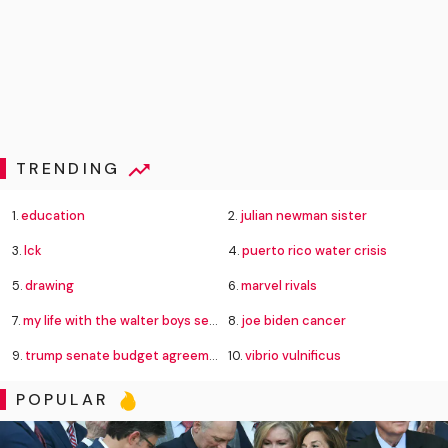
TRENDING
1.
education
2.
julian newman sister
3.
lck
4.
puerto rico water crisis
5.
drawing
6.
marvel rivals
7.
my life with the walter boys season 4
8.
joe biden cancer
9.
trump senate budget agreement delay
10.
vibrio vulnificus
POPULAR