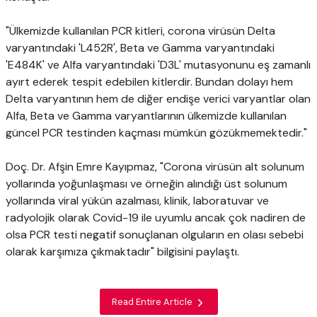
"Ülkemizde kullanılan PCR kitleri, corona virüsün Delta
varyantındaki 'L452R', Beta ve Gamma varyantındaki
'E484K' ve Alfa varyantındaki 'D3L' mutasyonunu eş zamanlı
ayırt ederek tespit edebilen kitlerdir. Bundan dolayı hem
Delta varyantının hem de diğer endişe verici varyantlar olan
Alfa, Beta ve Gamma varyantlarının ülkemizde kullanılan
güncel PCR testinden kaçması mümkün gözükmemektedir."
Doç. Dr. Afşin Emre Kayıpmaz, "Corona virüsün alt solunum
yollarında yoğunlaşması ve örneğin alındığı üst solunum
yollarında viral yükün azalması, klinik, laboratuvar ve
radyolojik olarak Covid-19 ile uyumlu ancak çok nadiren de
olsa PCR testi negatif sonuçlanan olguların en olası sebebi
olarak karşımıza çıkmaktadır" bilgisini paylaştı.
Read Entire Article