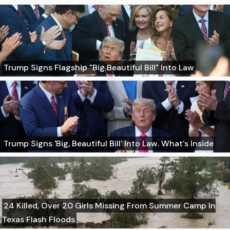
Trump Signs Flagship "Big Beautiful Bill" Into Law
Trump Signs 'Big, Beautiful Bill' Into Law. What's Inside
24 Killed, Over 20 Girls Missing From Summer Camp In
Texas Flash Floods