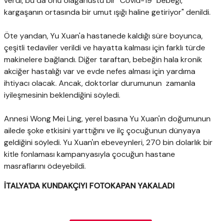
verdi, bu da onu olağanüstü bir "Covid-19" bebeği,
kargaşanın ortasında bir umut ışığı haline getiriyor" denildi.
Öte yandan, Yu Xuan'a hastanede kaldığı süre boyunca,
çeşitli tedaviler verildi ve hayatta kalması için farklı türde
makinelere bağlandı. Diğer taraftan, bebeğin hala kronik
akciğer hastalığı var ve evde nefes alması için yardıma
ihtiyacı olacak. Ancak, doktorlar durumunun zamanla
iyileşmesinin beklendiğini söyledi.
Annesi Wong Mei Ling, yerel basına Yu Xuan'ın doğumunun
ailede şoke etkisini yarttığını ve ilç çocuğunun dünyaya
geldiğini söyledi. Yu Xuan'ın ebeveynleri, 270 bin dolarlık bir
kitle fonlaması kampanyasıyla çocuğun hastane
masraflarını ödeyebildi.
İTALYA'DA KUNDAKÇIYI FOTOKAPAN YAKALADI