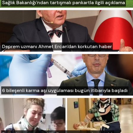
Sağlık Bakanlığı'ndan tartışmalı pankartla ilgili açıklama
Deprem uzmanı Ahmet Ercan'dan korkutan haber
6 bileşenli karma aşı uygulaması bugün itibarıyla başladı