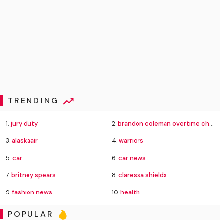
TRENDING
1.
jury duty
2.
brandon coleman overtime charges
3.
alaskaair
4.
warriors
5.
car
6.
car news
7.
britney spears
8.
claressa shields
9.
fashion news
10.
health
POPULAR