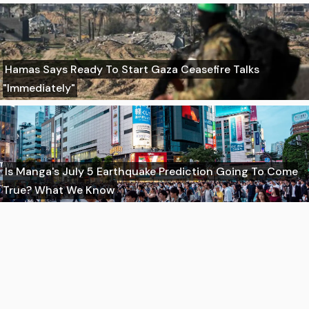
Hamas Says Ready To Start Gaza Ceasefire Talks
"Immediately"
Is Manga's July 5 Earthquake Prediction Going To Come
True? What We Know