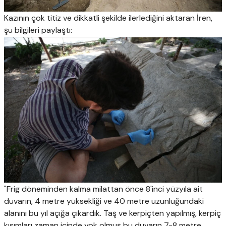
Kazının çok titiz ve dikkatli şekilde ilerlediğini aktaran İren,
şu bilgileri paylaştı:
"Frig döneminden kalma milattan önce 8'inci yüzyıla ait
duvarın, 4 metre yüksekliği ve 40 metre uzunluğundaki
alanını bu yıl açığa çıkardık. Taş ve kerpiçten yapılmış, kerpiç
kısımları zaman içinde yok olmuş bu duvarın 7-8 metre