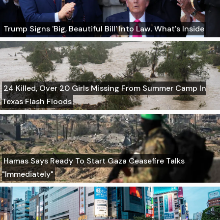
Trump Signs 'Big, Beautiful Bill' Into Law. What's Inside
24 Killed, Over 20 Girls Missing From Summer Camp In
Texas Flash Floods
Hamas Says Ready To Start Gaza Ceasefire Talks
"Immediately"