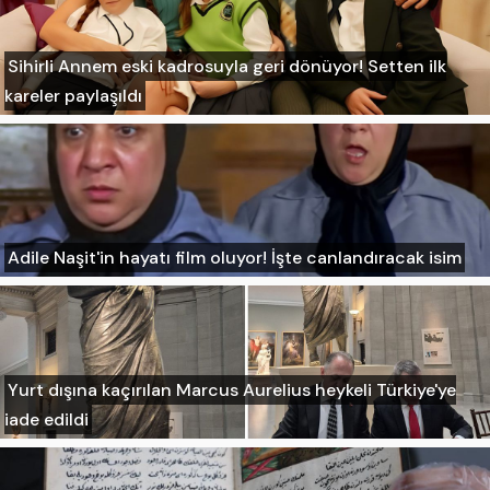
Sihirli Annem eski kadrosuyla geri dönüyor! Setten ilk
kareler paylaşıldı
Adile Naşit'in hayatı film oluyor! İşte canlandıracak isim
Yurt dışına kaçırılan Marcus Aurelius heykeli Türkiye'ye
iade edildi