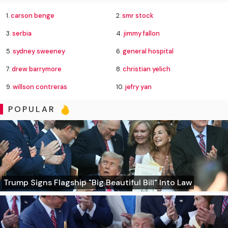
1.
carson benge
2.
smr stock
3.
serbia
4.
jimmy fallon
5.
sydney sweeney
6.
general hospital
7.
drew barrymore
8.
christian yelich
9.
willson contreras
10.
jefry yan
POPULAR
Trump Signs Flagship "Big Beautiful Bill" Into Law