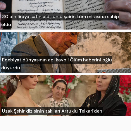
30 bin liraya satın aldı, ünlü şairin tüm mirasına sahip
oldu
Edebiyat dünyasının acı kaybı! Ölüm haberini oğlu
duyurdu
Uzak Şehir dizisinin takıları Artuklu Telkari'den