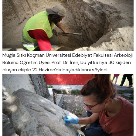
Muğla Sıtkı Koçman Üniversitesi Edebiyat Fakültesi Arkeoloji
Bölümü Öğretim Üyesi Prof. Dr. İren, bu yıl kazıya 30 kişiden
oluşan ekiple 22 Haziran'da başladıklarını söyledi.