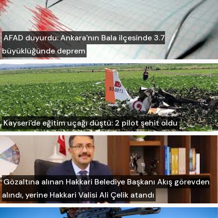
AFAD duyurdu: Ankara'nın Bala ilçesinde 3.7
büyüklüğünde deprem
Kayseri'de eğitim uçağı düştü: 2 pilot şehit oldu
Gözaltına alınan Hakkari Belediye Başkanı Akış görevden
alındı, yerine Hakkari Valisi Ali Çelik atandı