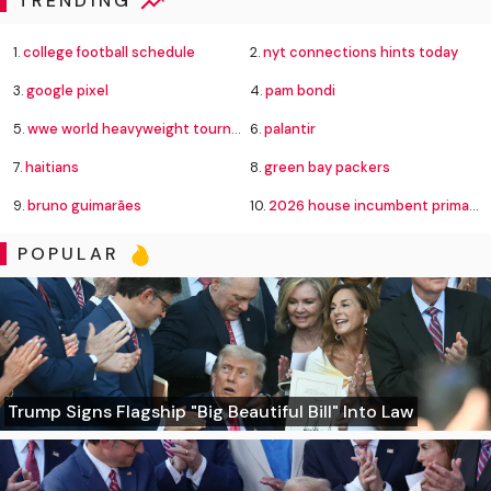
TRENDING
1.
college football schedule
2.
nyt connections hints today
3.
google pixel
4.
pam bondi
5.
wwe world heavyweight tournament bracket
6.
palantir
7.
haitians
8.
green bay packers
9.
bruno guimarães
10.
2026 house incumbent primary losses
POPULAR
Trump Signs Flagship "Big Beautiful Bill" Into Law