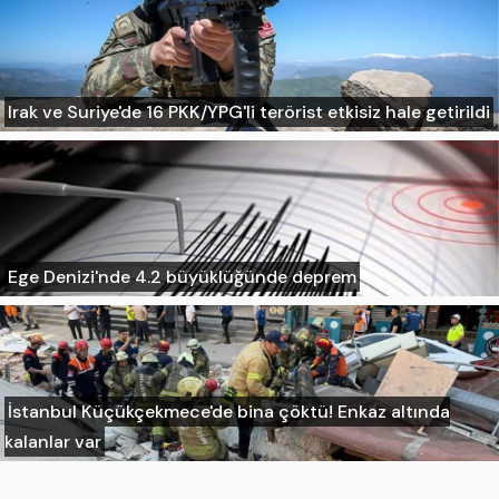
Irak ve Suriye'de 16 PKK/YPG'li terörist etkisiz hale getirildi
Ege Denizi'nde 4.2 büyüklüğünde deprem
İstanbul Küçükçekmece'de bina çöktü! Enkaz altında
kalanlar var