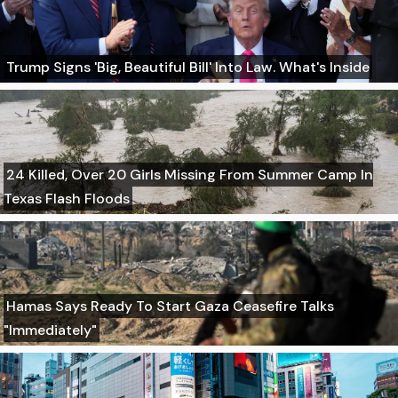
Trump Signs 'Big, Beautiful Bill' Into Law. What's Inside
24 Killed, Over 20 Girls Missing From Summer Camp In
Texas Flash Floods
Hamas Says Ready To Start Gaza Ceasefire Talks
"Immediately"