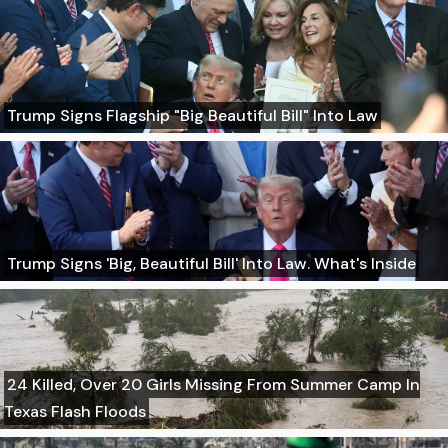
Trump Signs Flagship "Big Beautiful Bill" Into Law
Trump Signs 'Big, Beautiful Bill' Into Law. What's Inside
24 Killed, Over 20 Girls Missing From Summer Camp In
Texas Flash Floods