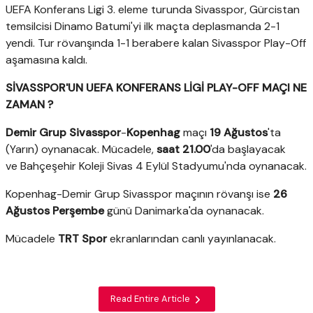
UEFA Konferans Ligi 3. eleme turunda Sivasspor, Gürcistan
temsilcisi Dinamo Batumi'yi ilk maçta deplasmanda 2-1
yendi. Tur rövanşında 1-1 berabere kalan Sivasspor Play-Off
aşamasına kaldı.
SİVASSPOR'UN UEFA KONFERANS LİGİ PLAY-OFF MAÇI NE
ZAMAN ?
Demir Grup Sivasspor
-
Kopenhag
maçı
19 Ağustos
'ta
(Yarın) oynanacak. Mücadele,
saat 21.00
'da başlayacak
ve Bahçeşehir Koleji Sivas 4 Eylül Stadyumu'nda oynanacak.
Kopenhag-Demir Grup Sivasspor maçının rövanşı ise
26
Ağustos Perşembe
günü Danimarka'da oynanacak.
Mücadele
TRT Spor
ekranlarından canlı yayınlanacak.
Read Entire Article