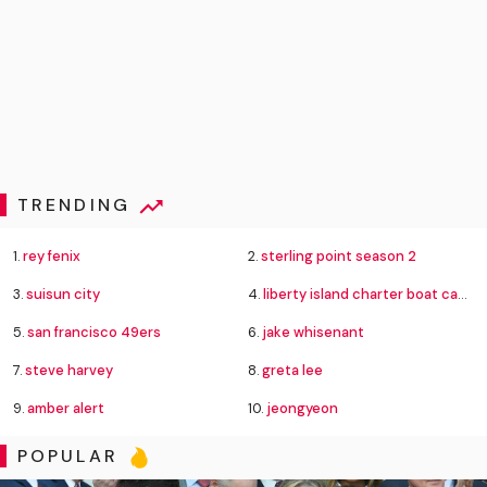
TRENDING
1.
rey fenix
2.
sterling point season 2
3.
suisun city
4.
liberty island charter boat capsize
5.
san francisco 49ers
6.
jake whisenant
7.
steve harvey
8.
greta lee
9.
amber alert
10.
jeongyeon
POPULAR