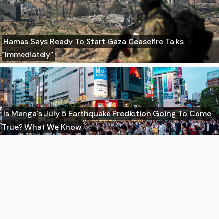
Hamas Says Ready To Start Gaza Ceasefire Talks
"Immediately"
Is Manga's July 5 Earthquake Prediction Going To Come
True? What We Know