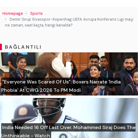
Homepage
Sports
Demir Grup Sivasspor-Kopenhag UEFA Avrupa Konferans Ligi maçı
ne zaman, saat kaçta, hangi kanalda?
BAĞLANTILI
"Everyone Was Scared Of Us": Boxers Narrate 'India
Phobia' At CWG 2026 To PM Modi
India Needed 16 Off Last Over. Mohammed Siraj Does The
Unthinkable - Watch