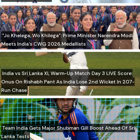
"Jo Khelega, Wo Khilega": Prime Minister Narendra Modi
Meets India's CWG 2026 Medallists
India vs Sri Lanka XI, Warm-Up Match Day 3 LIVE Score:
Onus On Rishabh Pant As India Lose 2nd Wicket In 207-
Run Chase
Team India Gets Major Shubman Gill Boost Ahead Of Sri
Lanka Tests