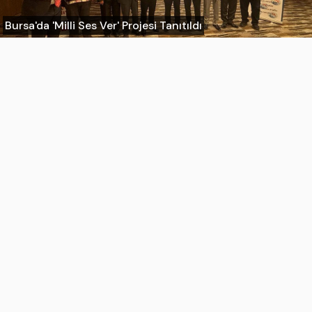
Bursa'da 'Milli Ses Ver' Projesi Tanıtıldı