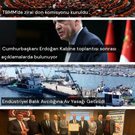
TBMM'de zirai don komisyonu kuruldu
Cumhurbaşkanı Erdoğan Kabine toplantısı sonrası
açıklamalarda bulunuyor
Endüstriyel Balık Avcılığına Av Yasağı Getirildi