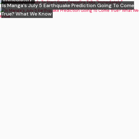
Is Manga's July 5 Earthquake Prediction Going To Come
True? What We Know