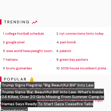
TRENDING
1.
college football schedule
2.
nyt connections hints today
3.
google pixel
4.
pam bondi
5.
wwe world heavyweight tournament bracket
6.
palantir
7.
haitians
8.
green bay packers
9.
bruno guimarães
10.
2026 house incumbent primary losses
POPULAR
Trump Signs Flagship "Big Beautiful Bill" Into Law
Trump Signs 'Big, Beautiful Bill' Into Law. What's Inside
24 Killed, Over 20 Girls Missing From Summer Camp In
Texas Flash Floods
Hamas Says Ready To Start Gaza Ceasefire Talks
"Immediately"