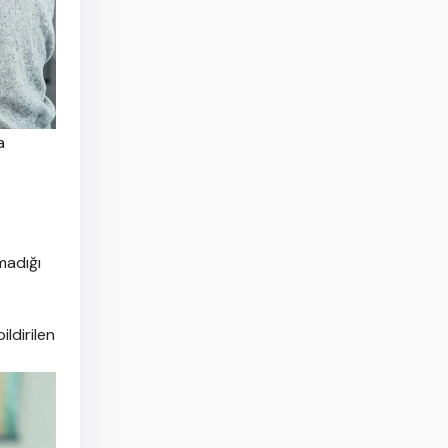
a
madığı
ldirilen