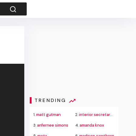
TRENDING
1.
matt gutman
2.
interior secretary doug burgum
3.
anfernee simons
4.
amanda knox
5.
meta
6.
madison cawthorn