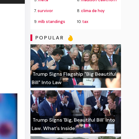
7.
survivor
8.
clima de hoy
9.
mlb standings
10.
tax
POPULAR
Trump Signs Flagship "Big Beautiful
Bill" Into Law
Trump Signs 'Big, Beautiful Bill' Into
Law. What's Inside