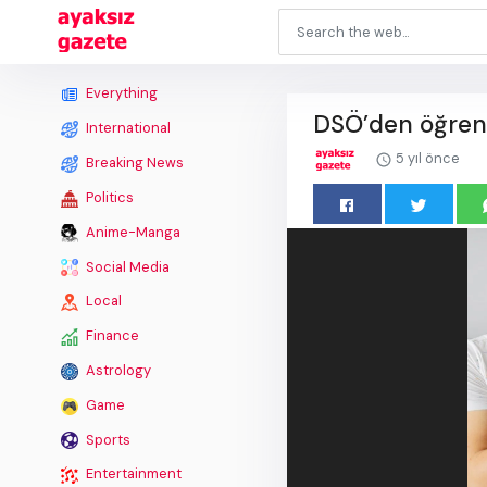
Everything
DSÖ’den öğrenci
International
5 yıl önce
Breaking News
Politics
Anime-Manga
Social Media
Local
Finance
Astrology
Game
Sports
Entertainment