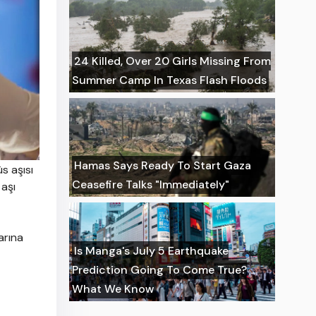
24 Killed, Over 20 Girls Missing From
Summer Camp In Texas Flash Floods
Hamas Says Ready To Start Gaza
s aşısı
Ceasefire Talks "Immediately"
 aşı
arına
Is Manga's July 5 Earthquake
Prediction Going To Come True?
What We Know