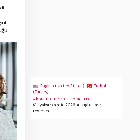
di.
ini
luğu
English (United States) ·
Turkish
(Turkey) ·
About Us
·
Terms
·
Contact Us
© ayaksizgazete 2026. All rights are
reserved