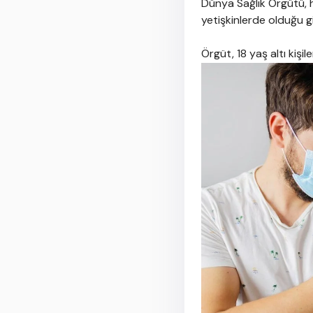
Dünya Sağlık Örgütü, h
yetişkinlerde olduğu gi
Örgüt, 18 yaş altı kişi