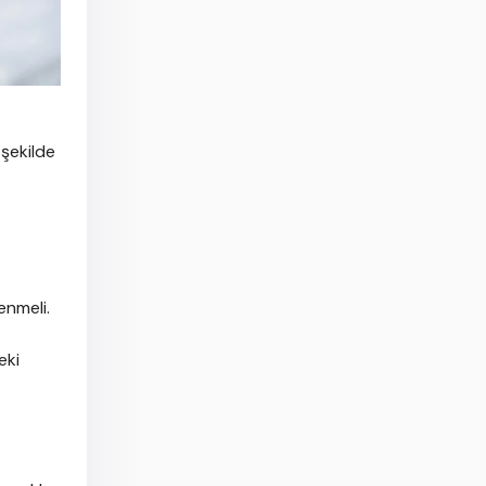
 şekilde
enmeli.
eki