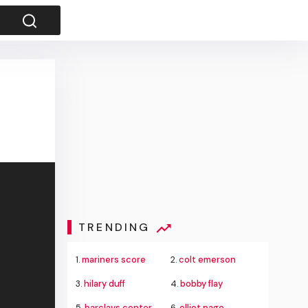
TRENDING
1.
mariners score
2.
colt emerson
3.
hilary duff
4.
bobby flay
5.
barclays center
6.
elliot page