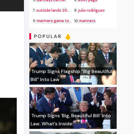
7.
outside lands 2026
8.
julio rodríguez
9.
mariners game today
10.
mariners
POPULAR
Trump Signs Flagship "Big Beautiful
Bill" Into Law
Trump Signs 'Big, Beautiful Bill' Into
Law. What's Inside