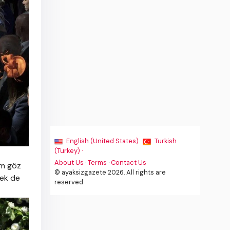
English (United States) ·
Turkish
(Turkey) ·
About Us
·
Terms
·
Contact Us
am göz
© ayaksizgazete 2026. All rights are
pek de
reserved