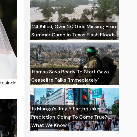
24 Killed, Over 20 Girls Missing From
Summer Camp In Texas Flash Floods
Hamas Says Ready To Start Gaza
Ceasefire Talks "Immediately"
stesinde
Is Manga's July 5 Earthquake
Prediction Going To Come True?
What We Know