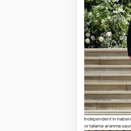
Independent'ın haberind
ortalama aranma sayıs