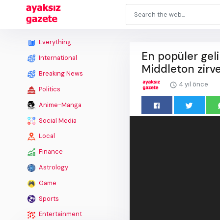
Everything
En popüler gel
International
Middleton zirv
Breaking News
4 yıl önce
Politics
Anime-Manga
Social Media
Local
Finance
Astrology
Game
Sports
Entertainment