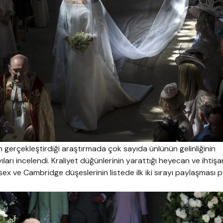
in gerçekleştirdiği araştırmada çok sayıda ünlünün gelinliğinin
ları incelendi. Kraliyet düğünlerinin yarattığı heyecan ve ihtiş
ex ve Cambridge düşeslerinin listede ilk iki sırayı paylaşması 