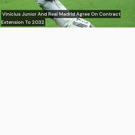
Vinicius Junior And Real Madrid Agree On Contract
Extension To 2032