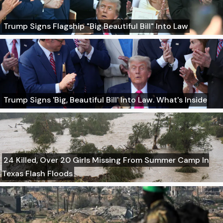
Trump Signs Flagship "Big Beautiful Bill" Into Law
Trump Signs 'Big, Beautiful Bill' Into Law. What's Inside
24 Killed, Over 20 Girls Missing From Summer Camp In
Texas Flash Floods