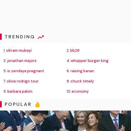
TRENDING
1.
vikram mubayi
2.
bb28
3.
jonathan majors
4.
whopper burger king
5.
is zendaya pregnant
6.
raising kanan
7.
olivia rodrigo tour
8.
chuck timely
9.
barbara palvin
10.
economy
POPULAR