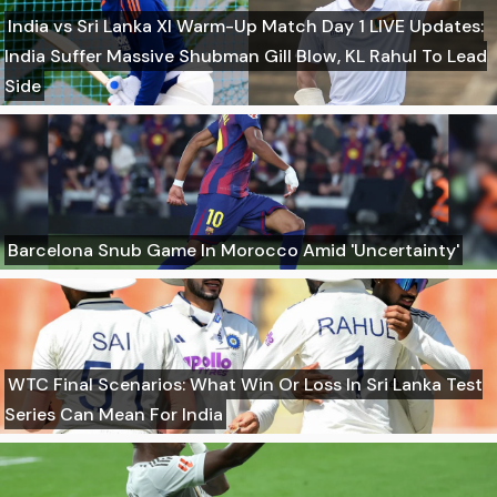
India vs Sri Lanka XI Warm-Up Match Day 1 LIVE Updates:
India Suffer Massive Shubman Gill Blow, KL Rahul To Lead
Side
Barcelona Snub Game In Morocco Amid 'Uncertainty'
WTC Final Scenarios: What Win Or Loss In Sri Lanka Test
Series Can Mean For India