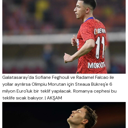
Galatasaray'da Sofiane Feghouli ve Radamel Falcao ile
yollar ayrılırsa Olimpiu Morutan için Steaua Bükreş'e 6
milyon Euro'luk bir teklif yapılacak. Romanya cephesi bu
teklife sıcak bakıyor. | AKŞAM