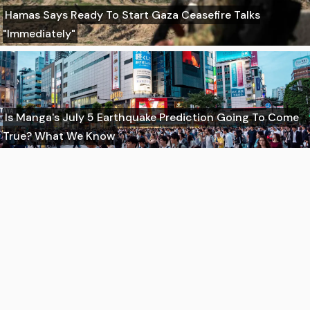
Hamas Says Ready To Start Gaza Ceasefire Talks
"Immediately"
Is Manga's July 5 Earthquake Prediction Going To Come
True? What We Know