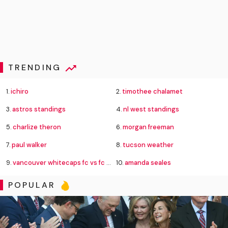
TRENDING
1.
ichiro
2.
timothee chalamet
3.
astros standings
4.
nl west standings
5.
charlize theron
6.
morgan freeman
7.
paul walker
8.
tucson weather
9.
vancouver whitecaps fc vs fc juárez standings
10.
amanda seales
POPULAR