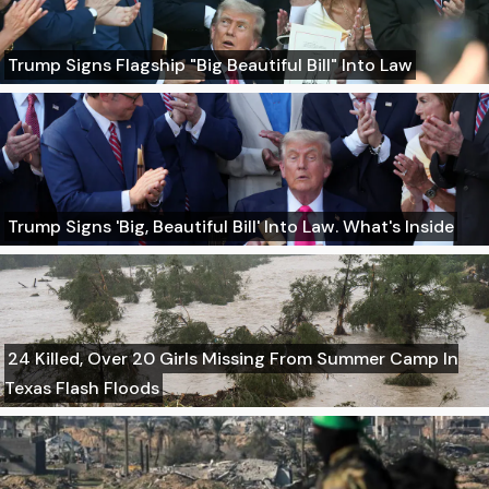
Trump Signs Flagship "Big Beautiful Bill" Into Law
Trump Signs 'Big, Beautiful Bill' Into Law. What's Inside
24 Killed, Over 20 Girls Missing From Summer Camp In
Texas Flash Floods