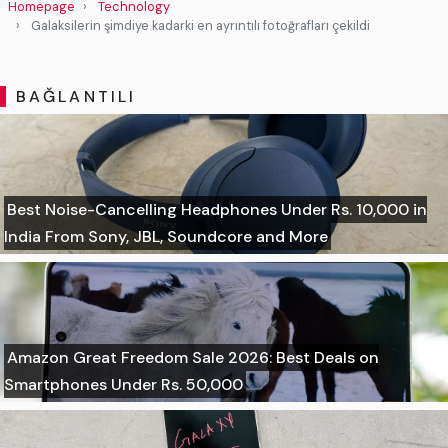
Homepage
Technology
Galaksilerin şimdiye kadarki en ayrıntılı fotoğrafları çekildi
BAĞLANTILI
Best Noise-Cancelling Headphones Under Rs. 10,000 in
India From Sony, JBL, Soundcore and More
Amazon Great Freedom Sale 2026: Best Deals on
Smartphones Under Rs. 50,000