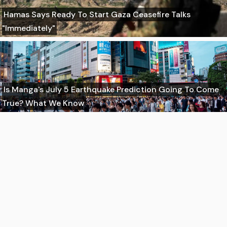
Hamas Says Ready To Start Gaza Ceasefire Talks
"Immediately"
Is Manga's July 5 Earthquake Prediction Going To Come
True? What We Know