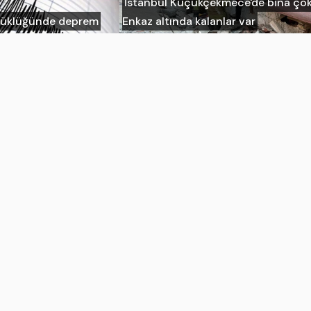
İstanbul Küçükçekmece'de bina çök
üyüklüğünde deprem
Enkaz altında kalanlar var