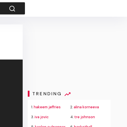
TRENDING
1.
hakeem jeffries
2.
alina korneeva
3.
iva jovic
4.
tre johnson
5.
kaelen culpepper
6.
basketball