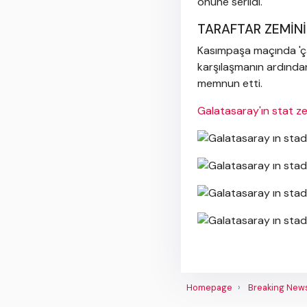
önüne serildi.
TARAFTAR ZEMİN
Kasımpaşa maçında 'çam
karşılaşmanın ardında
memnun etti.
Galatasaray'ın stat z
Homepage
Breaking New