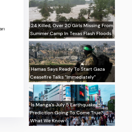
24 Killed, Over 20 Girls Missing From
arı
Summer Camp In Texas Flash Floods
Hamas Says Ready To Start Gaza
Ceasefire Talks "Immediately"
Is Manga's July 5 Earthquake
Prediction Going To Come True?
What We Know