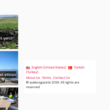
ot şehit
English (United States) ·
Turkish
(Turkey) ·
st etkisiz
About Us
·
Terms
·
Contact Us
© ayaksizgazete 2026. All rights are
reserved