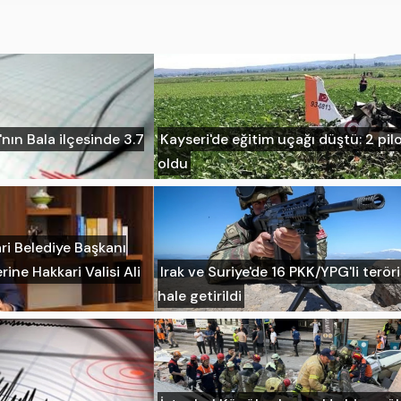
ın Bala ilçesinde 3.7
Kayseri'de eğitim uçağı düştü: 2 pil
oldu
ri Belediye Başkanı
rine Hakkari Valisi Ali
Irak ve Suriye'de 16 PKK/YPG'li teröri
hale getirildi