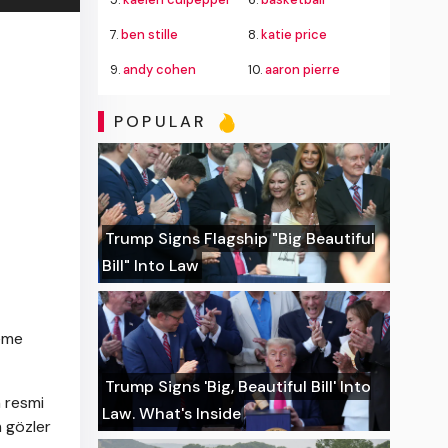
7.
ben stille
8.
katie price
9.
andy cohen
10.
aaron pierre
POPULAR
Trump Signs Flagship "Big Beautiful
Bill" Into Law
eme
Trump Signs 'Big, Beautiful Bill' Into
n resmi
Law. What's Inside
 gözler