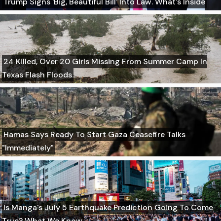
Trump Signs 'Big, Beautiful Bill' Into Law. What's Inside
24 Killed, Over 20 Girls Missing From Summer Camp In
Texas Flash Floods
Hamas Says Ready To Start Gaza Ceasefire Talks
"Immediately"
Is Manga's July 5 Earthquake Prediction Going To Come
True? What We Know