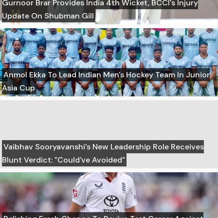
Gurnoor Brar Provides India 4th Wicket, BCCI's Injury
Update On Shubman Gill
Anmol Ekka To Lead Indian Men's Hockey Team In Junior
Asia Cup
Vaibhav Sooryavanshi's New Leadership Role Receives
Blunt Verdict: "Could've Avoided"