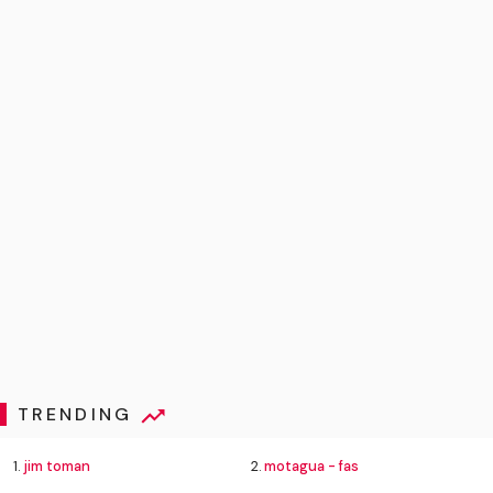
TRENDING
1.
jim toman
2.
motagua - fas