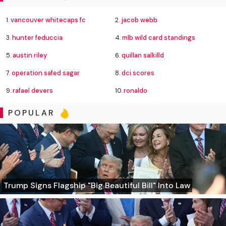
1.
vancouver whitecaps fc
2.
jacob webb
3.
hunter feduccia
4.
mlb wild card standings
5.
austin riley
6.
quillan salkilld
7.
operation safed sagar
8.
dci scores
9.
rafael devers
10.
ronaldo
POPULAR
Trump Signs Flagship "Big Beautiful Bill" Into Law