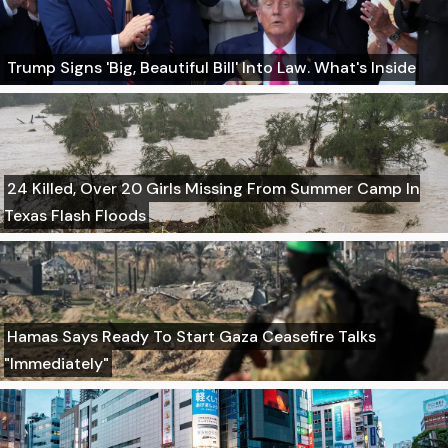
Trump Signs 'Big, Beautiful Bill' Into Law. What's Inside
24 Killed, Over 20 Girls Missing From Summer Camp In
Texas Flash Floods
Hamas Says Ready To Start Gaza Ceasefire Talks
"Immediately"