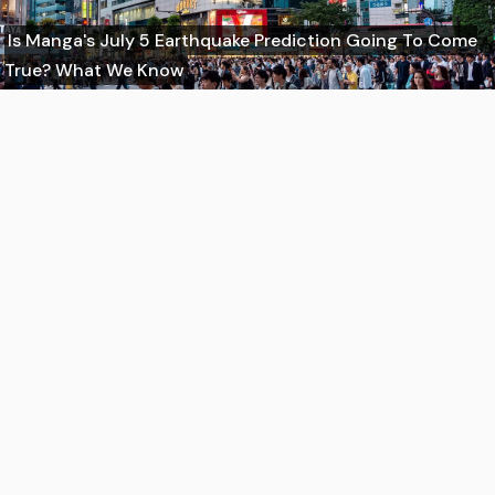
Is Manga's July 5 Earthquake Prediction Going To Come
True? What We Know