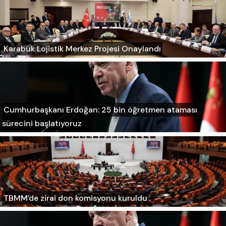
Karabük Lojistik Merkez Projesi Onaylandı
Cumhurbaşkanı Erdoğan: 25 bin öğretmen ataması
sürecini başlatıyoruz
TBMM'de zirai don komisyonu kuruldu