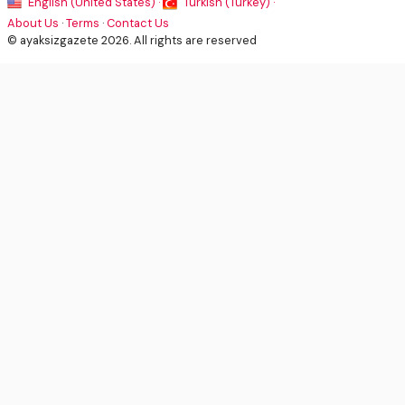
English (United States) ·
Turkish (Turkey) ·
About Us
·
Terms
·
Contact Us
© ayaksizgazete 2026. All rights are reserved