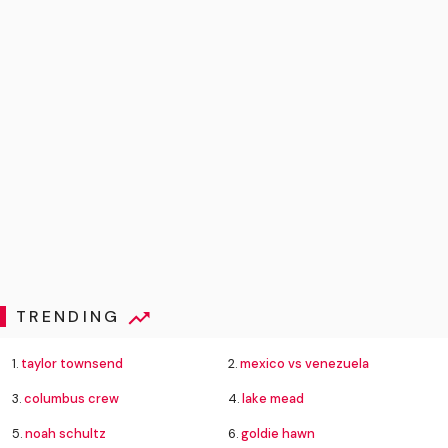
TRENDING
1.
taylor townsend
2.
mexico vs venezuela
3.
columbus crew
4.
lake mead
5.
noah schultz
6.
goldie hawn