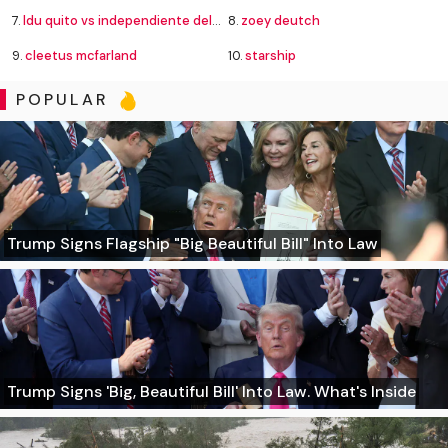
7.
ldu quito vs independiente del valle
8.
zoey deutch
9.
cleetus mcfarland
10.
starship
POPULAR
Trump Signs Flagship "Big Beautiful Bill" Into Law
Trump Signs 'Big, Beautiful Bill' Into Law. What's Inside