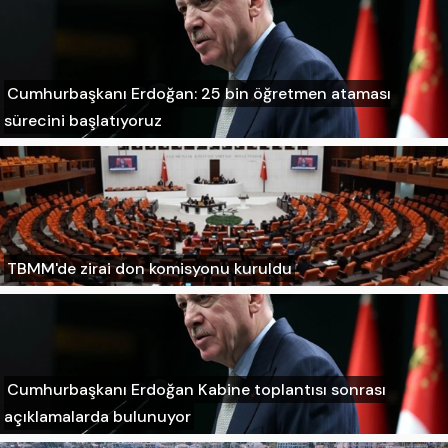
Cumhurbaşkanı Erdoğan: 25 bin öğretmen ataması
sürecini başlatıyoruz
TBMM'de zirai don komisyonu kuruldu
Cumhurbaşkanı Erdoğan Kabine toplantısı sonrası
açıklamalarda bulunuyor