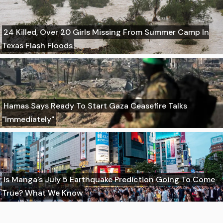
24 Killed, Over 20 Girls Missing From Summer Camp In
Texas Flash Floods
Hamas Says Ready To Start Gaza Ceasefire Talks
"Immediately"
Is Manga's July 5 Earthquake Prediction Going To Come
True? What We Know