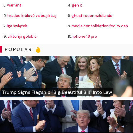
3.
warrant
4.
gen x
5.
hradec králové vs beşiktaş
6.
ghost recon wildlands
7.
iga świątek
8.
media consolidation fcc tv cap
9.
viktorija golubic
10.
iphone 18 pro
POPULAR
Trump Signs Flagship "Big Beautiful Bill" Into Law