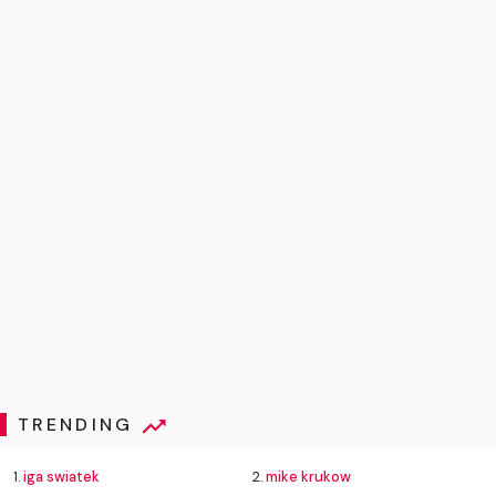
TRENDING
1.
iga swiatek
2.
mike krukow