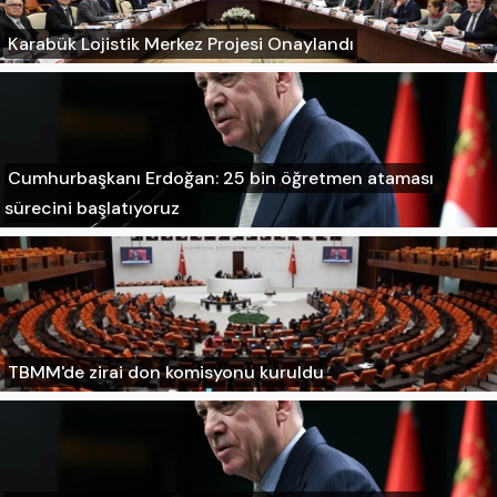
Karabük Lojistik Merkez Projesi Onaylandı
Cumhurbaşkanı Erdoğan: 25 bin öğretmen ataması
sürecini başlatıyoruz
TBMM'de zirai don komisyonu kuruldu