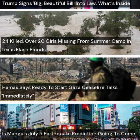
Trump Signs 'Big, Beautiful Bill' Into Law. What's Inside
24 Killed, Over 20 Girls Missing From Summer Camp In
Texas Flash Floods
Hamas Says Ready To Start Gaza Ceasefire Talks
"Immediately"
Is Manga's July 5 Earthquake Prediction Going To Come