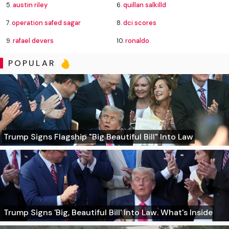
5.
austin riley
6.
quillan salkilld
7.
operation safed sagar
8.
dci scores
9.
rafael devers
10.
ronaldo
POPULAR
Trump Signs Flagship "Big Beautiful Bill" Into Law
Trump Signs 'Big, Beautiful Bill' Into Law. What's Inside