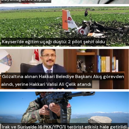
Kayseri'de eğitim uçağı düştü: 2 pilot şehit oldu
Gözaltına alınan Hakkari Belediye Başkanı Akış görevden
alındı, yerine Hakkari Valisi Ali Çelik atandı
Irak ve Suriye'de 16 PKK/YPG'li terörist etkisiz hale getirildi