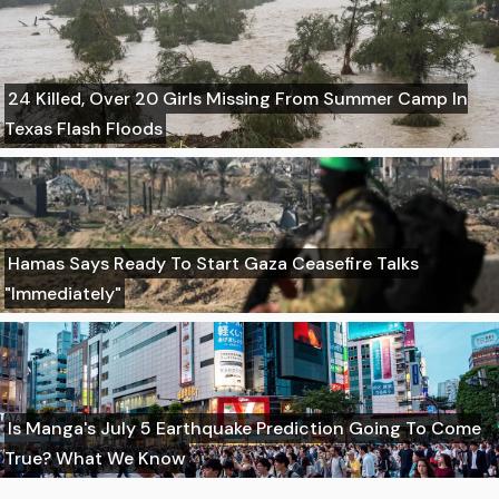
24 Killed, Over 20 Girls Missing From Summer Camp In
Texas Flash Floods
Hamas Says Ready To Start Gaza Ceasefire Talks
"Immediately"
Is Manga's July 5 Earthquake Prediction Going To Come
True? What We Know