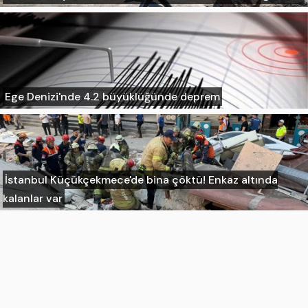
Ege Denizi'nde 4.2 büyüklüğünde deprem
İstanbul Küçükçekmece'de bina çöktü! Enkaz altında
kalanlar var