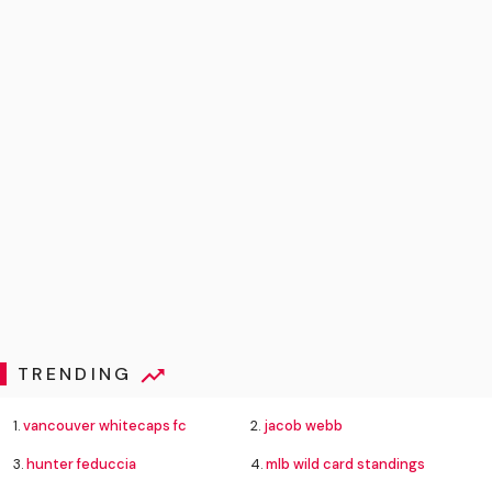
TRENDING
1.
vancouver whitecaps fc
2.
jacob webb
3.
hunter feduccia
4.
mlb wild card standings