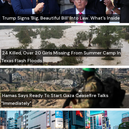
Trump Signs 'Big, Beautiful Bill' Into Law. What's Inside
24 Killed, Over 20 Girls Missing From Summer Camp In
Texas Flash Floods
Hamas Says Ready To Start Gaza Ceasefire Talks
"Immediately"