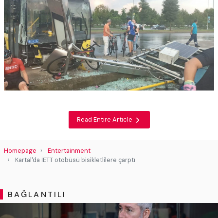
Read Entire Article
Homepage
Entertainment
Kartal'da İETT otobüsü bisikletlilere çarptı
BAĞLANTILI