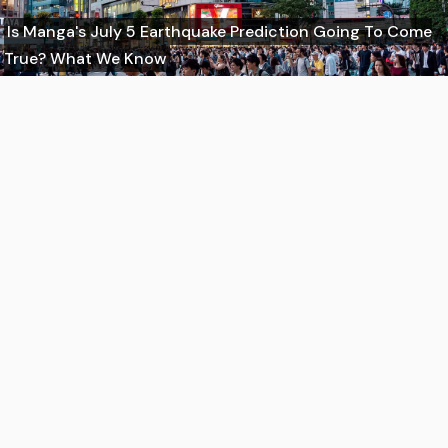
Is Manga's July 5 Earthquake Prediction Going To Come
True? What We Know