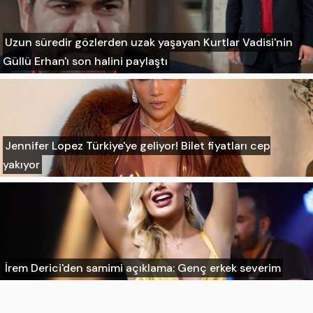
Uzun süredir gözlerden uzak yaşayan Kurtlar Vadisi'nin
Güllü Erhan'ı son halini paylaştı
Jennifer Lopez Türkiye'ye geliyor! Bilet fiyatları cep
yakıyor
İrem Derici'den samimi açıklama: Genç erkek severim