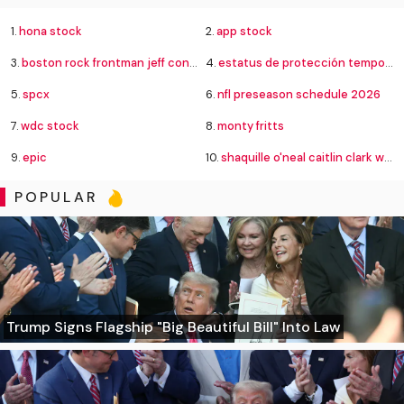
1.
hona stock
2.
app stock
3.
boston rock frontman jeff conolly
4.
estatus de protección temporal
5.
spcx
6.
nfl preseason schedule 2026
7.
wdc stock
8.
monty fritts
9.
epic
10.
shaquille o'neal caitlin clark wnba
POPULAR
Trump Signs Flagship "Big Beautiful Bill" Into Law