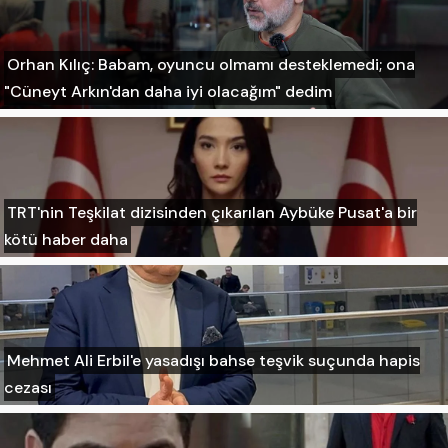
Orhan Kılıç: Babam, oyuncu olmamı desteklemedi; ona
"Cüneyt Arkın'dan daha iyi olacağım" dedim
TRT'nin Teşkilat dizisinden çıkarılan Aybüke Pusat'a bir
kötü haber daha
Mehmet Ali Erbil'e yasadışı bahse teşvik suçunda hapis
cezası