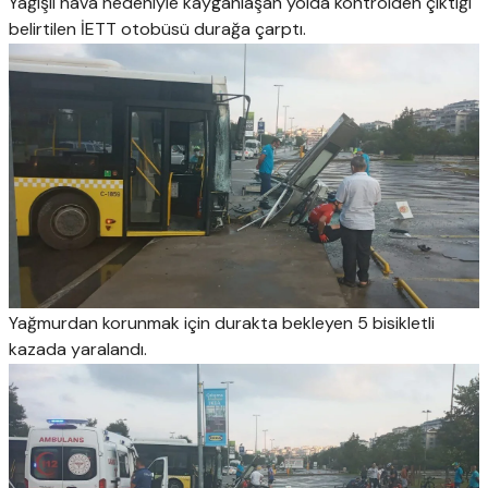
Yağışlı hava nedeniyle kayganlaşan yolda kontrolden çıktığı
belirtilen İETT otobüsü durağa çarptı.
Yağmurdan korunmak için durakta bekleyen 5 bisikletli
kazada yaralandı.