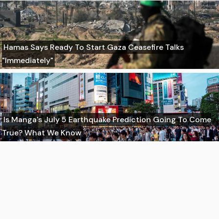
Hamas Says Ready To Start Gaza Ceasefire Talks
"Immediately"
Is Manga's July 5 Earthquake Prediction Going To Come
True? What We Know