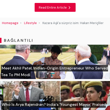
Read Entire Article
Homepage
Lifestyle
Kazara Aşk'a sürpriz isim: Hakan Meriçliler
BAĞLANTILI
Meet Akhil Patel, Indian-Origin Entrepreneur Who Served
Tea To PM Modi
Who Is Arya Rajendran? India's 'Youngest Mayor' Praised