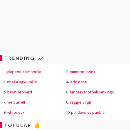
TRENDING
1.
jalapeno salmonella
2.
cameron brink
3.
nneka ogwumike
4.
eric dane
5.
kawhi leonard
6.
fantasy football rankings
7.
rae burrell
8.
reggie virgil
9.
white sox
10.
portland vs puebla
POPULAR