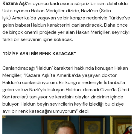
Kazara Aşk
’ın oyuncu kadrosuna sürpriz bir isim dahil oldu.
Usta oyuncu Hakan Meriçliler dizide, Nazlı’nın (Selin
Işık) Amerika’da yaşayan ve bir kongre nedeniyle Türkiye’ye
gelen babası Haldun karakterini canlandıracak. Daha önce
de birçok önemli projede yer alan Hakan Meriçliler, seyirciyi
farklı bir serüvenin içine sokacak.
"DİZİYE AYRI BİR RENK KATACAK”
Canlandıracağı ‘Haldun’ karakteri hakkında konuşan Hakan
Meriçliler; “Kazara Aşk’ta Amerika’da yaşayan doktor
Haldun’u canlandırıyorum. Bir kongre nedeniyle İstanbul’a
gelen ve kızı Nazlı’yla buluşan Haldun, damadı Civan’la (Ümit
Kantarcılar) tanışıyor ve kendisini olaylar zincirinin içinde
buluyor. Haldun beyin seyircilerin keyifle izlediği bu diziye
ayrı bir renk katacağını umuyorum” dedi.