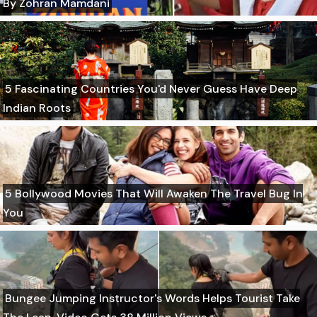
By Zohran Mamdani
5 Fascinating Countries You'd Never Guess Have Deep
Indian Roots
5 Bollywood Movies That Will Awaken The Travel Bug In
You
Bungee Jumping Instructor's Words Helps Tourist Take