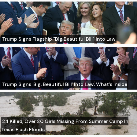
Trump Signs Flagship "Big Beautiful Bill" Into Law
Trump Signs 'Big, Beautiful Bill' Into Law. What's Inside
24 Killed, Over 20 Girls Missing From Summer Camp In
Texas Flash Floods